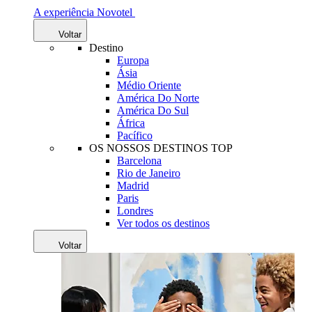
A experiência Novotel
Voltar
Destino
Europa
Ásia
Médio Oriente
América Do Norte
América Do Sul
África
Pacífico
OS NOSSOS DESTINOS TOP
Barcelona
Rio de Janeiro
Madrid
Paris
Londres
Ver todos os destinos
Voltar