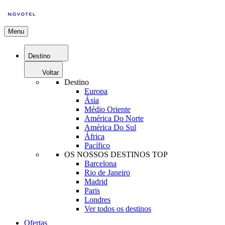
Menu
Destino
Voltar
Destino
Europa
Ásia
Médio Oriente
América Do Norte
América Do Sul
África
Pacífico
OS NOSSOS DESTINOS TOP
Barcelona
Rio de Janeiro
Madrid
Paris
Londres
Ver todos os destinos
Ofertas