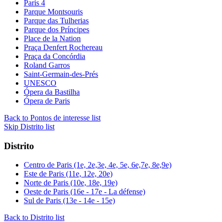
Paris 4
Parque Montsouris
Parque das Tulherias
Parque dos Príncipes
Place de la Nation
Praça Denfert Rochereau
Praça da Concórdia
Roland Garros
Saint-Germain-des-Prés
UNESCO
Ópera da Bastilha
Ópera de Paris
Back to Pontos de interesse list
Skip Distrito list
Distrito
Centro de Paris (1e, 2e,3e, 4e, 5e, 6e,7e, 8e,9e)
Este de Paris (11e, 12e, 20e)
Norte de Paris (10e, 18e, 19e)
Oeste de Paris (16e - 17e - La défense)
Sul de Paris (13e - 14e - 15e)
Back to Distrito list