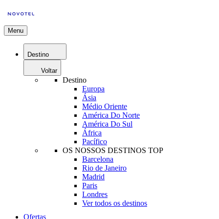
Menu
Destino
Voltar
Destino
Europa
Ásia
Médio Oriente
América Do Norte
América Do Sul
África
Pacífico
OS NOSSOS DESTINOS TOP
Barcelona
Rio de Janeiro
Madrid
Paris
Londres
Ver todos os destinos
Ofertas