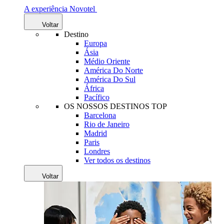
A experiência Novotel
Voltar
Destino
Europa
Ásia
Médio Oriente
América Do Norte
América Do Sul
África
Pacífico
OS NOSSOS DESTINOS TOP
Barcelona
Rio de Janeiro
Madrid
Paris
Londres
Ver todos os destinos
Voltar