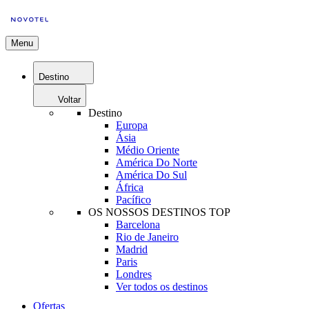
Menu
Destino
Voltar
Destino
Europa
Ásia
Médio Oriente
América Do Norte
América Do Sul
África
Pacífico
OS NOSSOS DESTINOS TOP
Barcelona
Rio de Janeiro
Madrid
Paris
Londres
Ver todos os destinos
Ofertas