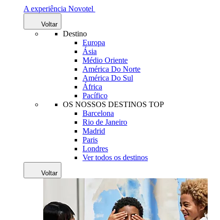
A experiência Novotel
Voltar
Destino
Europa
Ásia
Médio Oriente
América Do Norte
América Do Sul
África
Pacífico
OS NOSSOS DESTINOS TOP
Barcelona
Rio de Janeiro
Madrid
Paris
Londres
Ver todos os destinos
Voltar