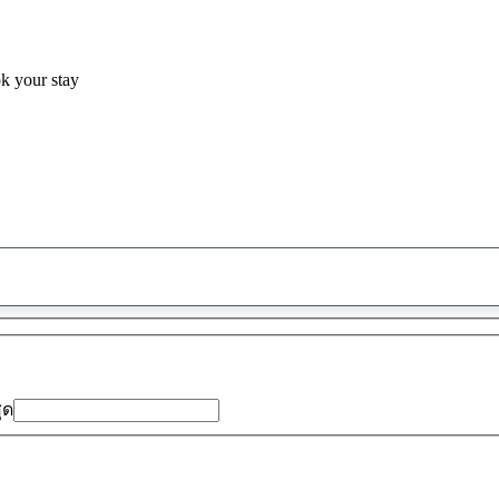
ok your stay
พบ
ข้อ
เสนอ
0
รายการ
สุด