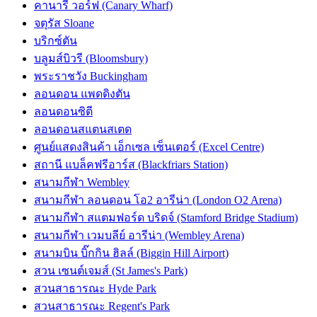
คานารี วอร์ฟ (Canary Wharf)
จตุรัส Sloane
บริกซ์ตัน
บลูมส์บิวรี (Bloomsbury)
พระราชวัง Buckingham
ลอนดอน แพดดิงตัน
ลอนดอนซิตี
ลอนดอนสแตนสเตด
ศูนย์แสดงสินค้า เอ็กเซล เซ็นเตอร์ (Excel Centre)
สถานี แบล็คฟรีอาร์ส (Blackfriars Station)
สนามกีฬา Wembley
สนามกีฬา ลอนดอน โอ2 อารีน่า (London O2 Arena)
สนามกีฬา สแตมฟอร์ด บริดจ์ (Stamford Bridge Stadium)
สนามกีฬา เวมบลีย์ อารีน่า (Wembley Arena)
สนามบิน บิ๊กกิน ฮิลล์ (Biggin Hill Airport)
สวน เซนต์เจมส์ (St James's Park)
สวนสาธารณะ Hyde Park
สวนสาธารณะ Regent's Park