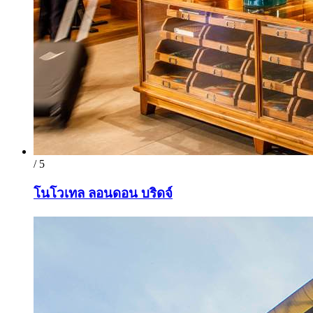
/ 5
โนโวเทล ลอนดอน บริดจ์