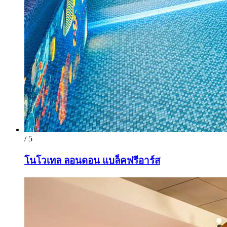
/ 5
โนโวเทล ลอนดอน แบล็คฟรีอาร์ส