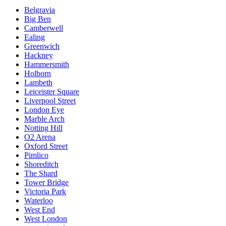
Belgravia
Big Ben
Camberwell
Ealing
Greenwich
Hackney
Hammersmith
Holborn
Lambeth
Leiceister Square
Liverpool Street
London Eye
Marble Arch
Notting Hill
O2 Arena
Oxford Street
Pimlico
Shoreditch
The Shard
Tower Bridge
Victoria Park
Waterloo
West End
West London