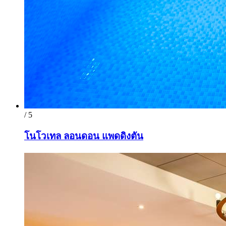
/ 5
โนโวเทล ลอนดอน แพดดิงตัน