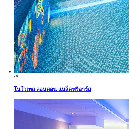
/ 5
โนโวเทล ลอนดอน แบล็คฟรีอาร์ส