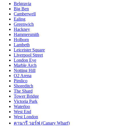
Belgravia
Big Ben
Camberwell
Ealing
Greenwich
Hackney
Hammersmith
Holborn
Lambeth
Leiceister Square
Liverpool Street
London Eye
Marble Arch
Notting Hill
O2 Arena
Pimlico
Shoreditch
The Shard
Tower Bridge
Victoria Park
Waterloo
West End
West London
คานารี วอร์ฟ (Canary Wharf)