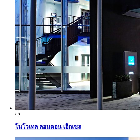
/ 5
โนโวเทล ลอนดอน เอ็กเซล