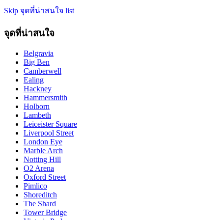
Skip จุดที่น่าสนใจ list
จุดที่น่าสนใจ
Belgravia
Big Ben
Camberwell
Ealing
Hackney
Hammersmith
Holborn
Lambeth
Leiceister Square
Liverpool Street
London Eye
Marble Arch
Notting Hill
O2 Arena
Oxford Street
Pimlico
Shoreditch
The Shard
Tower Bridge