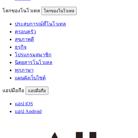
โลกของโนโวเทล
โลกของโนโวเทล
ประสบการณ์ที่โนโวเทล
ครอบครัว
สุขภาพดี
ธุรกิจ
โปรแกรมสมาชิก
นิตยสารโนโวเทล
ทุกภาษา
แผนผังเว็บไซต์
แอปมือถือ
แอปมือถือ
แอป iOS
แอป Android