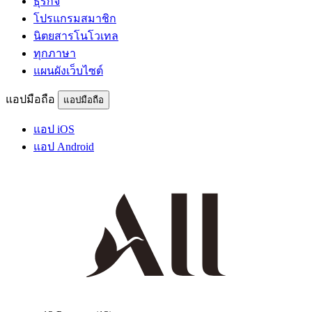
ธุรกิจ
โปรแกรมสมาชิก
นิตยสารโนโวเทล
ทุกภาษา
แผนผังเว็บไซต์
แอปมือถือ
แอปมือถือ
แอป iOS
แอป Android