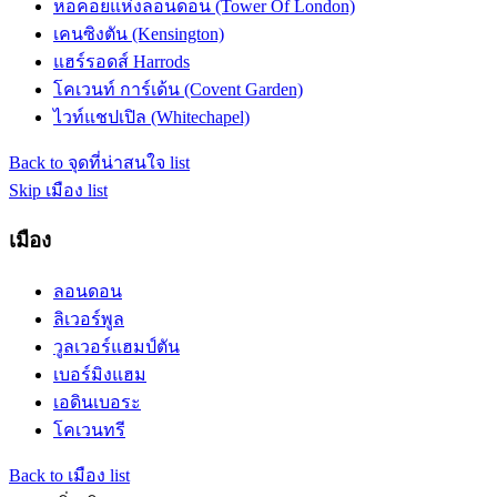
หอคอยแห่งลอนดอน (Tower Of London)
เคนซิงตัน (Kensington)
แฮร์รอดส์ Harrods
โคเวนท์ การ์เด้น (Covent Garden)
ไวท์แชปเปิล (Whitechapel)
Back to จุดที่น่าสนใจ list
Skip เมือง list
เมือง
ลอนดอน
ลิเวอร์พูล
วูลเวอร์แฮมป์ตัน
เบอร์มิงแฮม
เอดินเบอระ
โคเวนทรี
Back to เมือง list