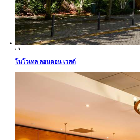
/ 5
โนโวเทล ลอนดอน เวสต์