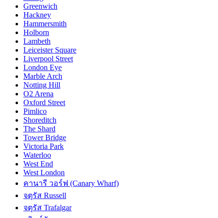
Greenwich
Hackney
Hammersmith
Holborn
Lambeth
Leiceister Square
Liverpool Street
London Eye
Marble Arch
Notting Hill
O2 Arena
Oxford Street
Pimlico
Shoreditch
The Shard
Tower Bridge
Victoria Park
Waterloo
West End
West London
คานารี วอร์ฟ (Canary Wharf)
จตุรัส Russell
จตุรัส Trafalgar