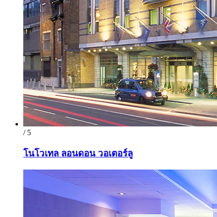
/ 5
โนโวเทล ลอนดอน วอเตอร์ลู