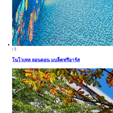
/ 5
โนโวเทล ลอนดอน แบล็คฟรีอาร์ส