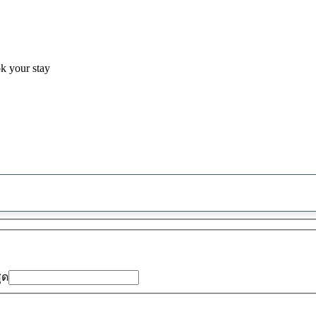
ok your stay
พบ
ข้อ
เสนอ
0
รายการ
สุด