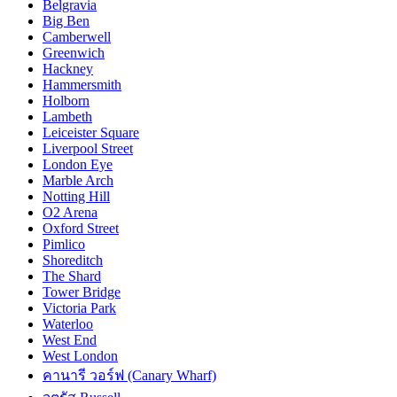
Belgravia
Big Ben
Camberwell
Greenwich
Hackney
Hammersmith
Holborn
Lambeth
Leiceister Square
Liverpool Street
London Eye
Marble Arch
Notting Hill
O2 Arena
Oxford Street
Pimlico
Shoreditch
The Shard
Tower Bridge
Victoria Park
Waterloo
West End
West London
คานารี วอร์ฟ (Canary Wharf)