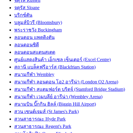
จตุรัส Russell
จตุรัส Sloane
บริกซ์ตัน
บลูมส์บิวรี (Bloomsbury)
พระราชวัง Buckingham
ลอนดอน แพดดิงตัน
ลอนดอนซิตี
ลอนดอนสแตนสเตด
ศูนย์แสดงสินค้า เอ็กเซล เซ็นเตอร์ (Excel Centre)
สถานี แบล็คฟรีอาร์ส (Blackfriars Station)
สนามกีฬา Wembley
สนามกีฬา ลอนดอน โอ2 อารีน่า (London O2 Arena)
สนามกีฬา สแตมฟอร์ด บริดจ์ (Stamford Bridge Stadium)
สนามกีฬา เวมบลีย์ อารีน่า (Wembley Arena)
สนามบิน บิ๊กกิน ฮิลล์ (Biggin Hill Airport)
สวน เซนต์เจมส์ (St James's Park)
สวนสาธารณะ Hyde Park
สวนสาธารณะ Regent's Park