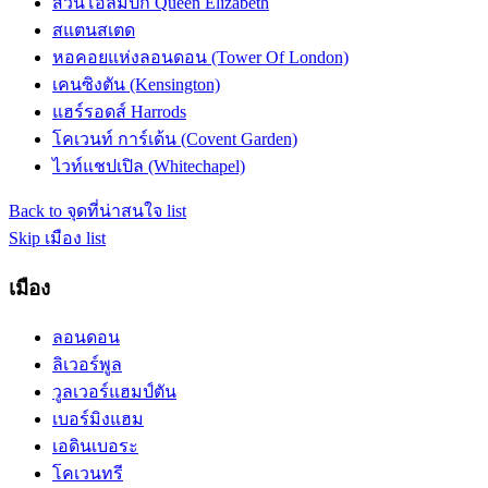
สวนโอลิมปิก Queen Elizabeth
สแตนสเตด
หอคอยแห่งลอนดอน (Tower Of London)
เคนซิงตัน (Kensington)
แฮร์รอดส์ Harrods
โคเวนท์ การ์เด้น (Covent Garden)
ไวท์แชปเปิล (Whitechapel)
Back to จุดที่น่าสนใจ list
Skip เมือง list
เมือง
ลอนดอน
ลิเวอร์พูล
วูลเวอร์แฮมป์ตัน
เบอร์มิงแฮม
เอดินเบอระ
โคเวนทรี