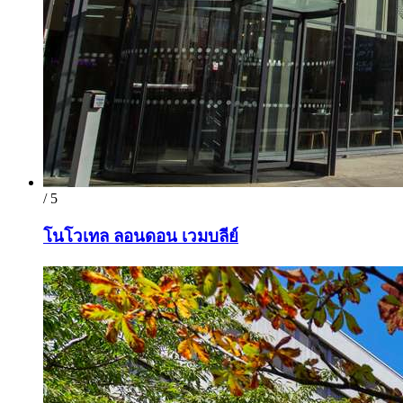
/ 5
โนโวเทล ลอนดอน เวมบลีย์