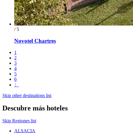
/ 5
Novotel Chartres
1
2
3
4
5
6
〉
Skip other destinations list
Descubre más hoteles
Skip Regiones list
ALSACIA