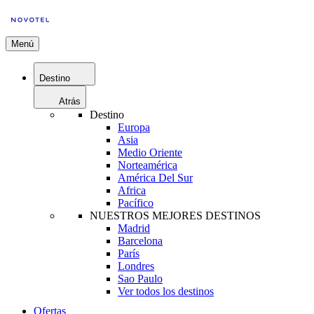
Menú
Destino
Atrás
Destino
Europa
Asia
Medio Oriente
Norteamérica
América Del Sur
Africa
Pacífico
NUESTROS MEJORES DESTINOS
Madrid
Barcelona
París
Londres
Sao Paulo
Ver todos los destinos
Ofertas