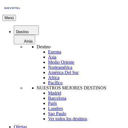
Menú
Destino
Atrás
Destino
Europa
Asia
Medio Oriente
Norteamérica
América Del Sur
Africa
Pacífico
NUESTROS MEJORES DESTINOS
Madrid
Barcelona
París
Londres
Sao Paulo
Ver todos los destinos
Ofertas