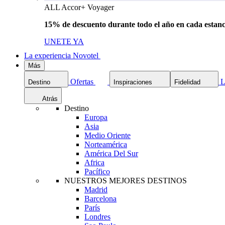
ALL Accor+ Voyager
15% de descuento durante todo el año en cada estanc
UNETE YA
La experiencia Novotel
Más
Ofertas
L
Destino
Inspiraciones
Fidelidad
Atrás
Destino
Europa
Asia
Medio Oriente
Norteamérica
América Del Sur
Africa
Pacífico
NUESTROS MEJORES DESTINOS
Madrid
Barcelona
París
Londres