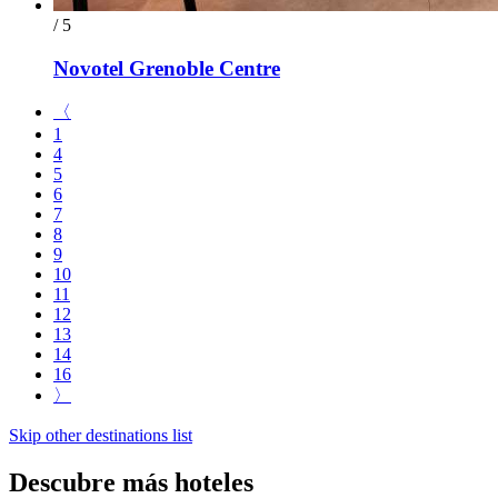
/ 5
Novotel Grenoble Centre
〈
1
4
5
6
7
8
9
10
11
12
13
14
16
〉
Skip other destinations list
Descubre más hoteles