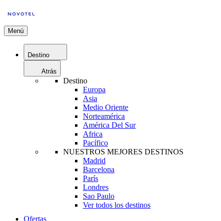
Menú
Destino
Atrás
Destino
Europa
Asia
Medio Oriente
Norteamérica
América Del Sur
Africa
Pacífico
NUESTROS MEJORES DESTINOS
Madrid
Barcelona
París
Londres
Sao Paulo
Ver todos los destinos
Ofertas