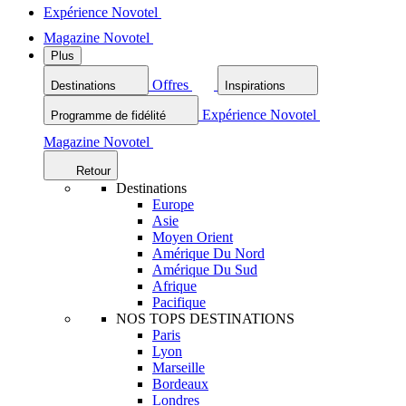
Expérience Novotel
Magazine Novotel
Plus
Offres
Destinations
Inspirations
Expérience Novotel
Programme de fidélité
Magazine Novotel
Retour
Destinations
Europe
Asie
Moyen Orient
Amérique Du Nord
Amérique Du Sud
Afrique
Pacifique
NOS TOPS DESTINATIONS
Paris
Lyon
Marseille
Bordeaux
Londres