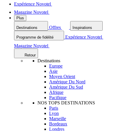
Expérience Novotel
Magazine Novotel
Plus
Offres
Destinations
Inspirations
Expérience Novotel
Programme de fidélité
Magazine Novotel
Retour
Destinations
Europe
Asie
Moyen Orient
Amérique Du Nord
Amérique Du Sud
Afrique
Pacifique
NOS TOPS DESTINATIONS
Paris
Lyon
Marseille
Bordeaux
Londres