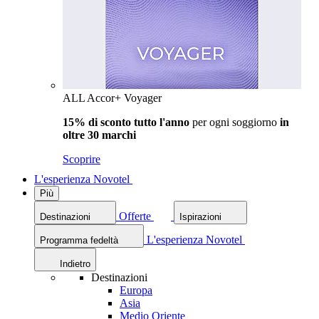
ALL Accor+ Voyager
15% di sconto tutto l'anno
per ogni soggiorno
in
oltre 30 marchi
Scoprire
L'esperienza Novotel
Più
Offerte
Destinazioni
Ispirazioni
L'esperienza Novotel
Programma fedeltà
Indietro
Destinazioni
Europa
Asia
Medio Oriente