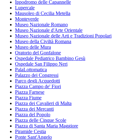
Ippodromo delle Capannelle
Lupercale
Mausoleo di Cecilia Metella
Monteverde
Museo Nazionale Romano
Museo Nazionale d'Arte Orientale
Museo Nazionale delle Arti e Tradizioni Popolari
Museo della Civiltà Romana
Museo delle Mura
Oratorio del Gonfalone
Ospedale Pediatrico Bambino Gesù
Ospedale San Filippo Neri
PalaLottomatica
Palazzo dei Congressi
Parco degli Acquedotti
Piazza Campo de' Fiori
Piazza Farnese
Piazza Fiume
Piazza dei Cavalieri di Malta
Piazza dei Mercanti
Piazza del Popolo
Piazza delle Cinque Scole
Piazza di Santa Maria Maggiore
Piramide Cestia
Ponte Sant'Angelo