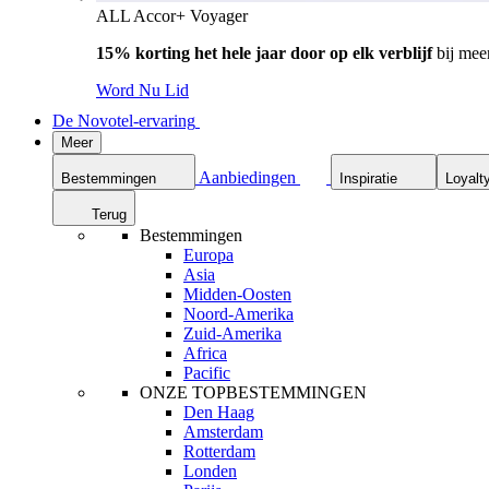
ALL Accor+ Voyager
15% korting het hele jaar door op elk verblijf
bij mee
Word Nu Lid
De Novotel-ervaring
Meer
Aanbiedingen
Bestemmingen
Inspiratie
Loyalt
Terug
Bestemmingen
Europa
Asia
Midden-Oosten
Noord-Amerika
Zuid-Amerika
Africa
Pacific
ONZE TOPBESTEMMINGEN
Den Haag
Amsterdam
Rotterdam
Londen