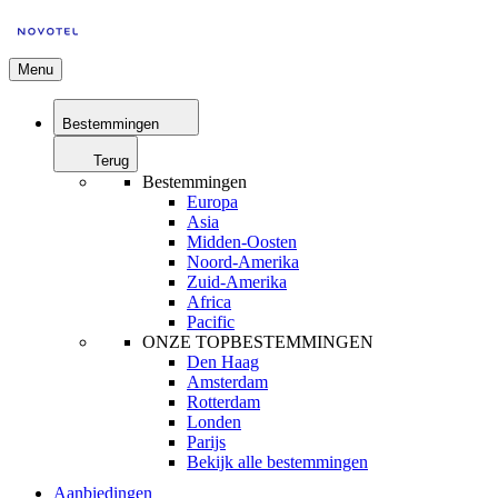
Menu
Bestemmingen
Terug
Bestemmingen
Europa
Asia
Midden-Oosten
Noord-Amerika
Zuid-Amerika
Africa
Pacific
ONZE TOPBESTEMMINGEN
Den Haag
Amsterdam
Rotterdam
Londen
Parijs
Bekijk alle bestemmingen
Aanbiedingen