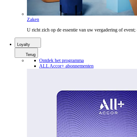
Zaken
U richt zich op de essentie van uw vergadering of event
Loyalty
Terug
Ontdek het programma
ALL Accor+ abonnementen