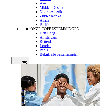
Asia
Midden-Oosten
Noord-Amerika
Zuid-Amerika
Africa
Pacific
ONZE TOPBESTEMMINGEN
Den Haag
Amsterdam
Rotterdam
Londen
Parijs
Bekijk alle bestemmingen
Terug