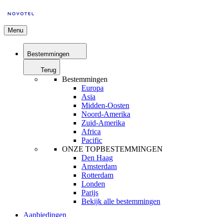
Menu
Bestemmingen
Terug
Bestemmingen
Europa
Asia
Midden-Oosten
Noord-Amerika
Zuid-Amerika
Africa
Pacific
ONZE TOPBESTEMMINGEN
Den Haag
Amsterdam
Rotterdam
Londen
Parijs
Bekijk alle bestemmingen
Aanbiedingen