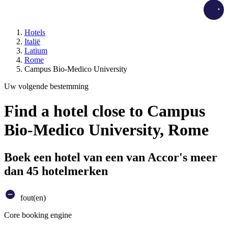
Load
Hotels
Italië
Latium
Rome
Campus Bio-Medico University
Uw volgende bestemming
Find a hotel close to Campus
Bio-Medico University, Rome
Boek een hotel van een van Accor's meer
dan 45 hotelmerken
fout(en)
Core booking engine