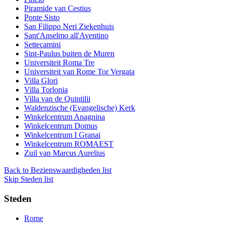
Piramide van Cestius
Ponte Sisto
San Filippo Neri Ziekenhuis
Sant'Anselmo all'Aventino
Settecamini
Sint-Paulus buiten de Muren
Universiteit Roma Tre
Universiteit van Rome Tor Vergata
Villa Glori
Villa Torlonia
Villa van de Quintilii
Waldenzische (Evangelische) Kerk
Winkelcentrum Anagnina
Winkelcentrum Domus
Winkelcentrum I Granai
Winkelcentrum ROMAEST
Zuil van Marcus Aurelius
Back to Bezienswaardigheden list
Skip Steden list
Steden
Rome