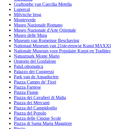
Graftombe van Caecilia Metella
Lupercal
Milvische brug
Monteverde
Museo Nazionale Romano
Museo Nazionale d'Arte Orientale
Museo delle Mura
Museum van Romeinse Beschaving
Nationaal Museum van 21ste-eeuwse Kunst MAXXI
Nationale Museum voor Populaire Kunst en Tradities
Natuurpark Monte Mario
Oratorio del Gonfalone
PalaLottomatica
Palazzo dei Congressi
Park van de Aquaducten
Piazza Campo de' Fiori
Piazza Farnese
Piazza Fiume
Piazza dei Cavalieri di Malta
Piazza dei Mercanti
Piazza del Campidoglio
Piazza del Popolo
Piazza delle Cinque Scole
Piazza di Santa Maria Maggiore
Pincio