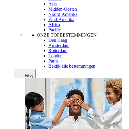
Asia
Midden-Oosten
Noord-Amerika
Zuid-Amerika
Africa
Pacific
ONZE TOPBESTEMMINGEN
Den Haag
Amsterdam
Rotterdam
Londen
Parijs
Bekijk alle bestemmingen
Terug