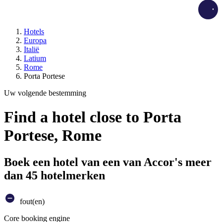
Load
Hotels
Europa
Italië
Latium
Rome
Porta Portese
Uw volgende bestemming
Find a hotel close to Porta
Portese, Rome
Boek een hotel van een van Accor's meer
dan 45 hotelmerken
fout(en)
Core booking engine