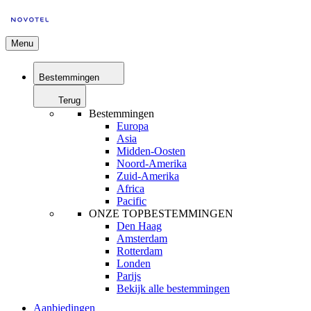
Menu
Bestemmingen
Terug
Bestemmingen
Europa
Asia
Midden-Oosten
Noord-Amerika
Zuid-Amerika
Africa
Pacific
ONZE TOPBESTEMMINGEN
Den Haag
Amsterdam
Rotterdam
Londen
Parijs
Bekijk alle bestemmingen
Aanbiedingen