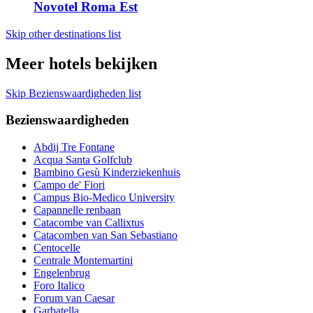
Novotel Roma Est
Skip other destinations list
Meer hotels bekijken
Skip Bezienswaardigheden list
Bezienswaardigheden
Abdij Tre Fontane
Acqua Santa Golfclub
Bambino Gesù Kinderziekenhuis
Campo de' Fiori
Campus Bio-Medico University
Capannelle renbaan
Catacombe van Callixtus
Catacomben van San Sebastiano
Centocelle
Centrale Montemartini
Engelenbrug
Foro Italico
Forum van Caesar
Garbatella