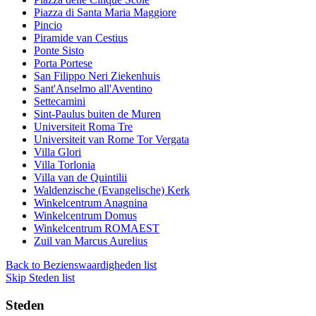
Piazza di Santa Maria Maggiore
Pincio
Piramide van Cestius
Ponte Sisto
Porta Portese
San Filippo Neri Ziekenhuis
Sant'Anselmo all'Aventino
Settecamini
Sint-Paulus buiten de Muren
Universiteit Roma Tre
Universiteit van Rome Tor Vergata
Villa Glori
Villa Torlonia
Villa van de Quintilii
Waldenzische (Evangelische) Kerk
Winkelcentrum Anagnina
Winkelcentrum Domus
Winkelcentrum ROMAEST
Zuil van Marcus Aurelius
Back to Bezienswaardigheden list
Skip Steden list
Steden