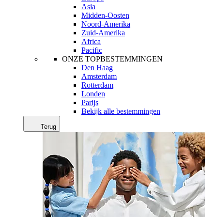
Asia
Midden-Oosten
Noord-Amerika
Zuid-Amerika
Africa
Pacific
ONZE TOPBESTEMMINGEN
Den Haag
Amsterdam
Rotterdam
Londen
Parijs
Bekijk alle bestemmingen
Terug