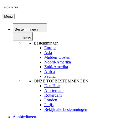
Menu
Bestemmingen
Terug
Bestemmingen
Europa
Asia
Midden-Oosten
Noord-Amerika
Zuid-Amerika
Africa
Pacific
ONZE TOPBESTEMMINGEN
Den Haag
Amsterdam
Rotterdam
Londen
Parijs
Bekijk alle bestemmingen
Aanbiedingen