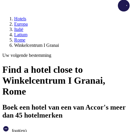
Load
Hotels
Europa
Italië
Latium
Rome
Winkelcentrum I Granai
Uw volgende bestemming
Find a hotel close to
Winkelcentrum I Granai,
Rome
Boek een hotel van een van Accor's meer
dan 45 hotelmerken
fout(en)