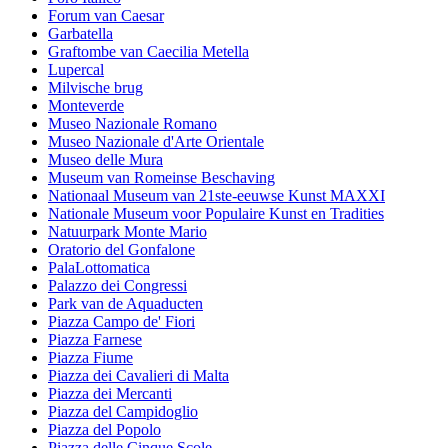
Forum van Caesar
Garbatella
Graftombe van Caecilia Metella
Lupercal
Milvische brug
Monteverde
Museo Nazionale Romano
Museo Nazionale d'Arte Orientale
Museo delle Mura
Museum van Romeinse Beschaving
Nationaal Museum van 21ste-eeuwse Kunst MAXXI
Nationale Museum voor Populaire Kunst en Tradities
Natuurpark Monte Mario
Oratorio del Gonfalone
PalaLottomatica
Palazzo dei Congressi
Park van de Aquaducten
Piazza Campo de' Fiori
Piazza Farnese
Piazza Fiume
Piazza dei Cavalieri di Malta
Piazza dei Mercanti
Piazza del Campidoglio
Piazza del Popolo
Piazza delle Cinque Scole