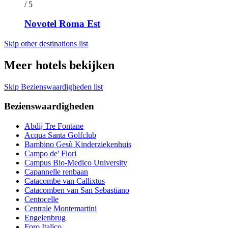
/ 5
Novotel Roma Est
Skip other destinations list
Meer hotels bekijken
Skip Bezienswaardigheden list
Bezienswaardigheden
Abdij Tre Fontane
Acqua Santa Golfclub
Bambino Gesù Kinderziekenhuis
Campo de' Fiori
Campus Bio-Medico University
Capannelle renbaan
Catacombe van Callixtus
Catacomben van San Sebastiano
Centocelle
Centrale Montemartini
Engelenbrug
Foro Italico