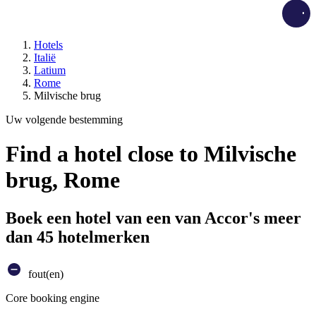
Load
Hotels
Italië
Latium
Rome
Milvische brug
Uw volgende bestemming
Find a hotel close to Milvische
brug, Rome
Boek een hotel van een van Accor's meer
dan 45 hotelmerken
fout(en)
Core booking engine