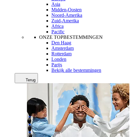
Asia
Midden-Oosten
Noord-Amerika
Zuid-Amerika
Africa
Pacific
ONZE TOPBESTEMMINGEN
Den Haag
Amsterdam
Rotterdam
Londen
Parijs
Bekijk alle bestemmingen
Terug