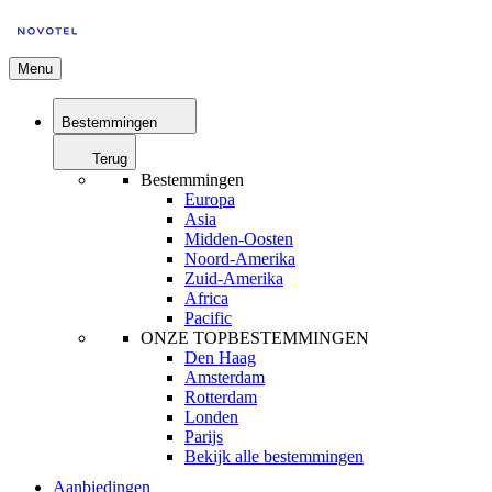
Menu
Bestemmingen
Terug
Bestemmingen
Europa
Asia
Midden-Oosten
Noord-Amerika
Zuid-Amerika
Africa
Pacific
ONZE TOPBESTEMMINGEN
Den Haag
Amsterdam
Rotterdam
Londen
Parijs
Bekijk alle bestemmingen
Aanbiedingen