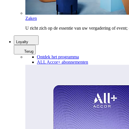
Zaken
U richt zich op de essentie van uw vergadering of event
Loyalty
Terug
Ontdek het programma
ALL Accor+ abonnementen