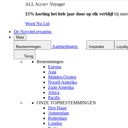
ALL Accor+ Voyager
15% korting het hele jaar door op elk verblijf
bij mee
Word Nu Lid
De Novotel-ervaring
Meer
Aanbiedingen
Bestemmingen
Inspiratie
Loyalt
Terug
Bestemmingen
Europa
Asia
Midden-Oosten
Noord-Amerika
Zuid-Amerika
Africa
Pacific
ONZE TOPBESTEMMINGEN
Den Haag
Amsterdam
Rotterdam
Londen