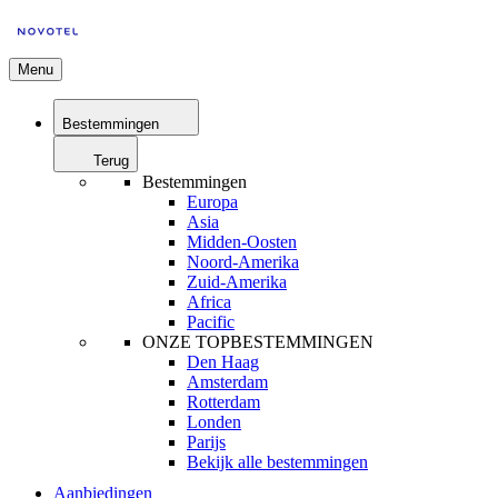
Menu
Bestemmingen
Terug
Bestemmingen
Europa
Asia
Midden-Oosten
Noord-Amerika
Zuid-Amerika
Africa
Pacific
ONZE TOPBESTEMMINGEN
Den Haag
Amsterdam
Rotterdam
Londen
Parijs
Bekijk alle bestemmingen
Aanbiedingen