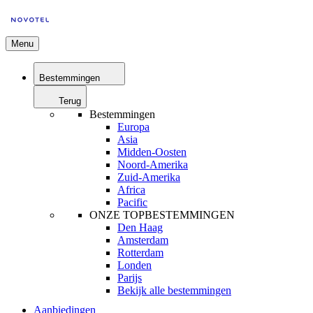
Menu
Bestemmingen
Terug
Bestemmingen
Europa
Asia
Midden-Oosten
Noord-Amerika
Zuid-Amerika
Africa
Pacific
ONZE TOPBESTEMMINGEN
Den Haag
Amsterdam
Rotterdam
Londen
Parijs
Bekijk alle bestemmingen
Aanbiedingen