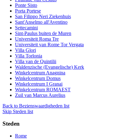
Ponte Sisto
Porta Portese
San Filippo Neri Ziekenhuis
Sant'Anselmo all'Aventino
Settecamini
Sint-Paulus buiten de Muren
Universiteit Roma Tre
Universiteit van Rome Tor Vergata
Villa Glori
Villa Torlonia
Villa van de Quintilii
Waldenzische (Evangelische) Kerk
Winkelcentrum Anagnina
Winkelcentrum Domus
Winkelcentrum I Granai
Winkelcentrum ROMAEST
Zuil van Marcus Aurelius
Back to Bezienswaardigheden list
Skip Steden list
Steden
Rome