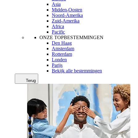
Asia
Midden-Oosten
Noord-Amerika
Zuid-Amerika
Africa
Pacific
ONZE TOPBESTEMMINGEN
Den Haag
Amsterdam
Rotterdam
Londen
Parijs
Bekijk alle bestemmingen
Terug