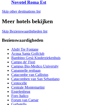
Novotel Roma Est
Skip other destinations list
Meer hotels bekijken
Skip Bezienswaardigheden list
Bezienswaardigheden
Abdij Tre Fontane
Acqua Santa Golfclub
Bambino Gesù Kinderziekenhuis
Campo de' Fiori
Campus Bio-Medico University
Capannelle renbaan
Catacombe van Callixtus
Catacomben van San Sebastiano
Centocelle
Centrale Montemartini
Engelenbrug
Foro Italico
Forum van Caesar
Garbatella