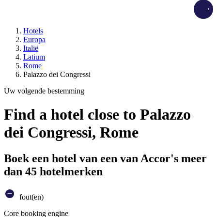
Load
Hotels
Europa
Italië
Latium
Rome
Palazzo dei Congressi
Uw volgende bestemming
Find a hotel close to Palazzo
dei Congressi, Rome
Boek een hotel van een van Accor's meer
dan 45 hotelmerken
fout(en)
Core booking engine