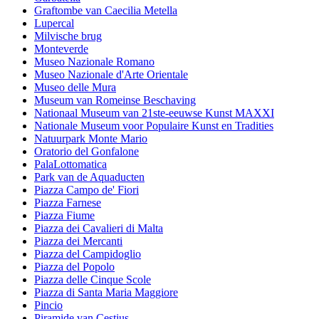
Graftombe van Caecilia Metella
Lupercal
Milvische brug
Monteverde
Museo Nazionale Romano
Museo Nazionale d'Arte Orientale
Museo delle Mura
Museum van Romeinse Beschaving
Nationaal Museum van 21ste-eeuwse Kunst MAXXI
Nationale Museum voor Populaire Kunst en Tradities
Natuurpark Monte Mario
Oratorio del Gonfalone
PalaLottomatica
Park van de Aquaducten
Piazza Campo de' Fiori
Piazza Farnese
Piazza Fiume
Piazza dei Cavalieri di Malta
Piazza dei Mercanti
Piazza del Campidoglio
Piazza del Popolo
Piazza delle Cinque Scole
Piazza di Santa Maria Maggiore
Pincio
Piramide van Cestius