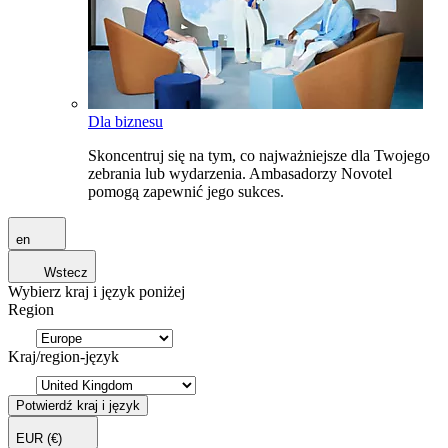
Dla biznesu
Skoncentruj się na tym, co najważniejsze dla Twojego
zebrania lub wydarzenia. Ambasadorzy Novotel
pomogą zapewnić jego sukces.
en
Wstecz
Wybierz kraj i język poniżej
Region
Kraj/region-język
Potwierdź kraj i język
EUR
(€)