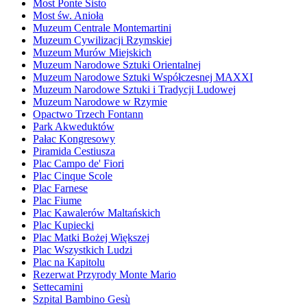
Most Ponte Sisto
Most św. Anioła
Muzeum Centrale Montemartini
Muzeum Cywilizacji Rzymskiej
Muzeum Murów Miejskich
Muzeum Narodowe Sztuki Orientalnej
Muzeum Narodowe Sztuki Współczesnej MAXXI
Muzeum Narodowe Sztuki i Tradycji Ludowej
Muzeum Narodowe w Rzymie
Opactwo Trzech Fontann
Park Akweduktów
Pałac Kongresowy
Piramida Cestiusza
Plac Campo de' Fiori
Plac Cinque Scole
Plac Farnese
Plac Fiume
Plac Kawalerów Maltańskich
Plac Kupiecki
Plac Matki Bożej Większej
Plac Wszystkich Ludzi
Plac na Kapitolu
Rezerwat Przyrody Monte Mario
Settecamini
Szpital Bambino Gesù