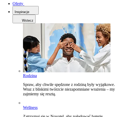
Oferty
Inspiracje
Wstecz
Rodzina
Spraw, aby chwile spędzone z rodziną były wyjątkowe.
Wraz z bliskimi twórzcie niezapomniane wrażenia – my
zajmiemy się resztą.
Wellness
Zatrzymaj się w Novotel, aby naładować baterie,