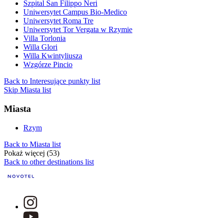
Szpital San Filippo Neri
Uniwersytet Campus Bio-Medico
Uniwersytet Roma Tre
Uniwersytet Tor Vergata w Rzymie
Villa Torlonia
Willa Glori
Willa Kwintyliusza
Wzgórze Pincio
Back to Interesujące punkty list
Skip Miasta list
Miasta
Rzym
Back to Miasta list
Pokaż więcej (53)
Back to other destinations list