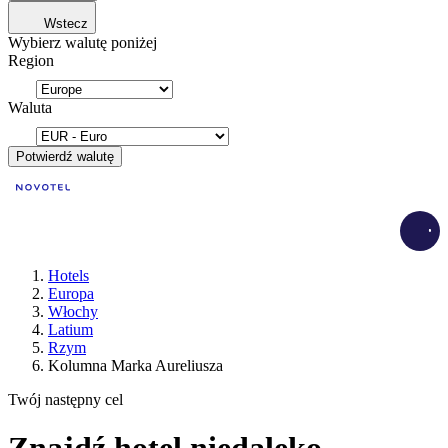
Wstecz
Wybierz walutę poniżej
Region
Waluta
Potwierdź walutę
Load
Hotels
Europa
Włochy
Latium
Rzym
Kolumna Marka Aureliusza
Twój następny cel