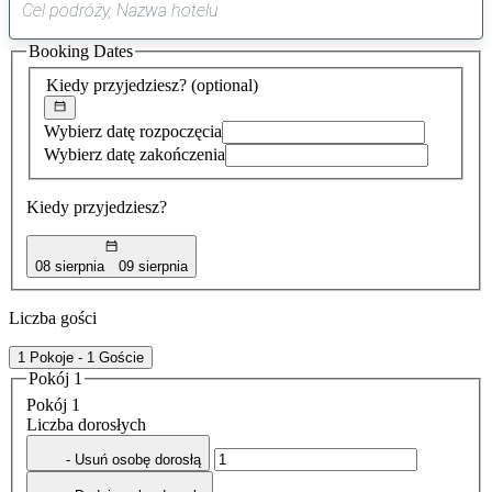
0
sugestia
Booking Dates
została
znaleziona
Kiedy przyjedziesz?
(optional)
Wybierz datę rozpoczęcia
Wybierz datę zakończenia
Kiedy przyjedziesz?
08 sierpnia
09 sierpnia
Liczba gości
1 Pokoje - 1 Goście
Pokój 1
Pokój 1
Liczba dorosłych
- Usuń osobę dorosłą