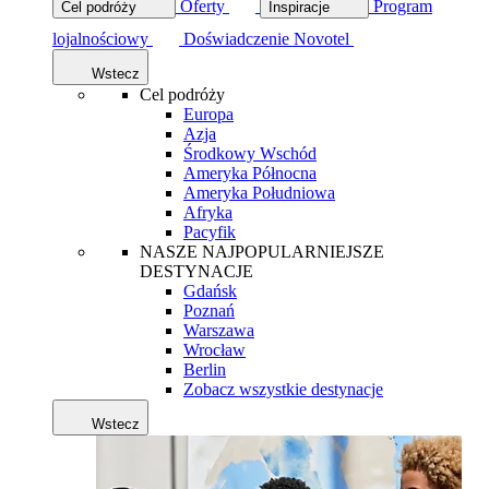
Oferty
Program
Cel podróży
Inspiracje
lojalnościowy
Doświadczenie Novotel
Wstecz
Cel podróży
Europa
Azja
Środkowy Wschód
Ameryka Północna
Ameryka Południowa
Afryka
Pacyfik
NASZE NAJPOPULARNIEJSZE
DESTYNACJE
Gdańsk
Poznań
Warszawa
Wrocław
Berlin
Zobacz wszystkie destynacje
Wstecz