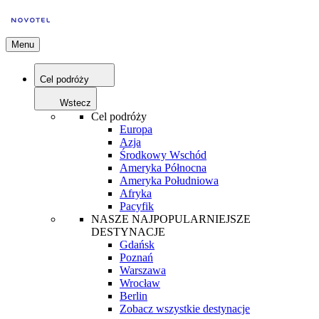
Menu
Cel podróży
Wstecz
Cel podróży
Europa
Azja
Środkowy Wschód
Ameryka Północna
Ameryka Południowa
Afryka
Pacyfik
NASZE NAJPOPULARNIEJSZE
DESTYNACJE
Gdańsk
Poznań
Warszawa
Wrocław
Berlin
Zobacz wszystkie destynacje