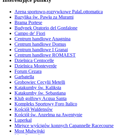
Arena sportowo-rozrywkowe PalaLottomatica
Bazylika św. Pawła za Murami
Brama Portese
Budynek Oratorio del Gonfalone
Campo de' Fiori
Centrum handlowe Anagnina
Centrum handlowe Domus
Centrum handlowe I Granai
Centrum handlowe ROMAEST
Dzielnica Centocelle
Dzielnica Monteverde
Forum Cezara
Garbatella
Grobowiec Cecylii Metelli
Katakumby św. Kaliksta
Katakumby św. Sebastiana
Klub golfowy Acqua Santa
Kompleks Sportowy Foro Italico
Kościół Waldensów
Kościół św. Anzelma na Awentynie
Luperkal
Miejsce wyścigów konnych Capannelle Racecourse
Most Mulwijski