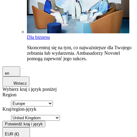
Dla biznesu
Skoncentruj się na tym, co najważniejsze dla Twojego
zebrania lub wydarzenia. Ambasadorzy Novotel
pomogą zapewnić jego sukces.
en
Wstecz
Wybierz kraj i język poniżej
Region
Kraj/region-język
Potwierdź kraj i język
EUR
(€)