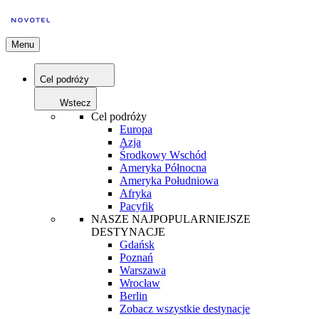
Menu
Cel podróży
Wstecz
Cel podróży
Europa
Azja
Środkowy Wschód
Ameryka Północna
Ameryka Południowa
Afryka
Pacyfik
NASZE NAJPOPULARNIEJSZE
DESTYNACJE
Gdańsk
Poznań
Warszawa
Wrocław
Berlin
Zobacz wszystkie destynacje