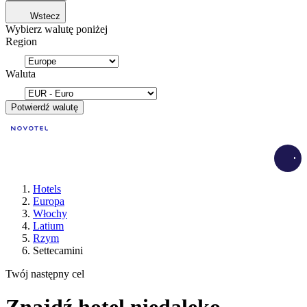
Wstecz
Wybierz walutę poniżej
Region
Waluta
Potwierdź walutę
Load
Hotels
Europa
Włochy
Latium
Rzym
Settecamini
Twój następny cel