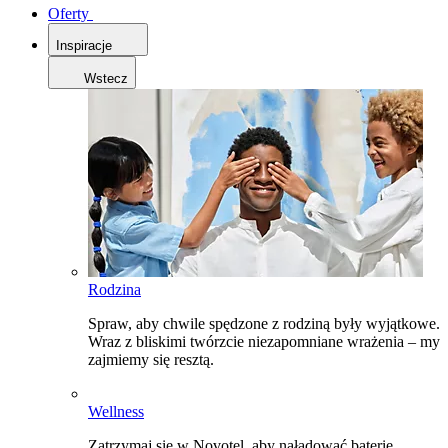
Oferty
Inspiracje
Wstecz
Rodzina
Spraw, aby chwile spędzone z rodziną były wyjątkowe.
Wraz z bliskimi twórzcie niezapomniane wrażenia – my
zajmiemy się resztą.
Wellness
Zatrzymaj się w Novotel, aby naładować baterie,