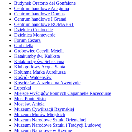
Budynek Oratorio del Gonfalone
Centrum handlowe Anagnina
Centrum handlowe Domus
Centrum handlowe I Granai
Centrum handlowe ROMAEST
Dzielnica Centocelle
Dzielnica Monteverde
Forum Cezara
Garbatella
Grobowiec Cecylii Metelli
Katakumby św. Kaliksta
Katakumby św. Sebastiana
Klub golfowy Acqua Santa
Kolumna Marka Aureliusza
Kościół Waldensów
Kościół św. Anzelma na Awentynie
Luperkal
Miejsce wyścigów konnych Capannelle Racecourse
Most Ponte Sisto
Most św. Anioła
Muzeum Cywilizacji Rzymskiej
Muzeum Murów Miejskich
Muzeum Narodowe Sztuki Orientalnej
Muzeum Narodowe Sztuki i Tradycji Ludowej
Muzeum Narodowe w Rzymie