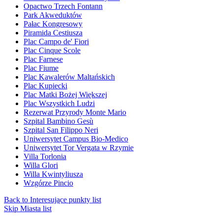
Opactwo Trzech Fontann
Park Akweduktów
Pałac Kongresowy
Piramida Cestiusza
Plac Campo de' Fiori
Plac Cinque Scole
Plac Farnese
Plac Fiume
Plac Kawalerów Maltańskich
Plac Kupiecki
Plac Matki Bożej Większej
Plac Wszystkich Ludzi
Rezerwat Przyrody Monte Mario
Szpital Bambino Gesù
Szpital San Filippo Neri
Uniwersytet Campus Bio-Medico
Uniwersytet Tor Vergata w Rzymie
Villa Torlonia
Willa Glori
Willa Kwintyliusza
Wzgórze Pincio
Back to Interesujące punkty list
Skip Miasta list