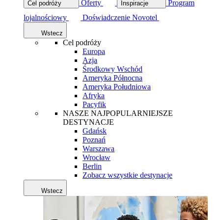
Oferty
Program
Cel podróży
Inspiracje
lojalnościowy
Doświadczenie Novotel
Wstecz
Cel podróży
Europa
Azja
Środkowy Wschód
Ameryka Północna
Ameryka Południowa
Afryka
Pacyfik
NASZE NAJPOPULARNIEJSZE
DESTYNACJE
Gdańsk
Poznań
Warszawa
Wrocław
Berlin
Zobacz wszystkie destynacje
Wstecz