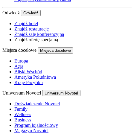
Odwiedź
Odwiedź
Znajdź hotel
Znajdź restaurację
Znajdź salę konferencyjną
Znajdź ofertę specjalną
Miejsca docelowe
Miejsca docelowe
Europa
Azja
Bliski Wschód
Ameryka Południowa
Kraje Pacyfiku
Uniwersum Novotel
Uniwersum Novotel
Doświadczenie Novotel
Family
Wellness
Business
Program lojalnościowy
Magazyn Novotel