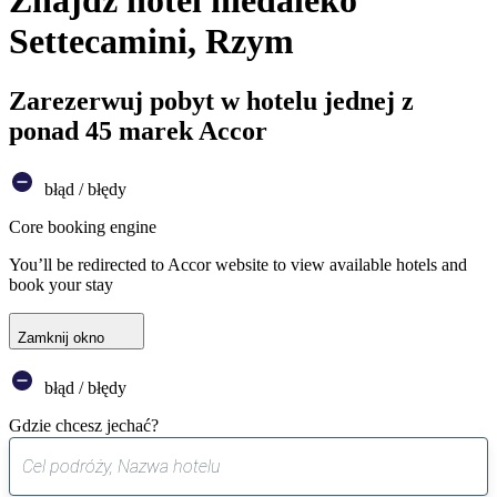
Znajdź hotel niedaleko
Settecamini, Rzym
Zarezerwuj pobyt w hotelu jednej z
ponad 45 marek Accor
błąd / błędy
Core booking engine
You’ll be redirected to Accor website to view available hotels and
book your stay
Zamknij okno
błąd / błędy
Gdzie chcesz jechać?
0
sugestia