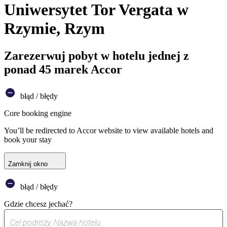
Uniwersytet Tor Vergata w
Rzymie, Rzym
Zarezerwuj pobyt w hotelu jednej z
ponad 45 marek Accor
błąd / błędy
Core booking engine
You’ll be redirected to Accor website to view available hotels and
book your stay
Zamknij okno
błąd / błędy
Gdzie chcesz jechać?
0