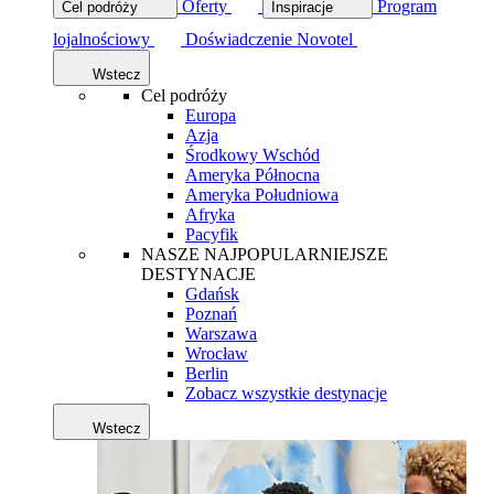
Oferty
Program
Cel podróży
Inspiracje
lojalnościowy
Doświadczenie Novotel
Wstecz
Cel podróży
Europa
Azja
Środkowy Wschód
Ameryka Północna
Ameryka Południowa
Afryka
Pacyfik
NASZE NAJPOPULARNIEJSZE
DESTYNACJE
Gdańsk
Poznań
Warszawa
Wrocław
Berlin
Zobacz wszystkie destynacje
Wstecz