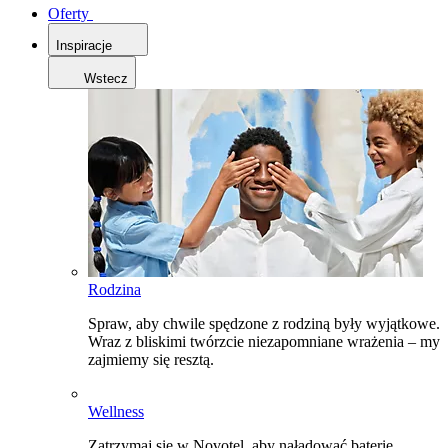
Oferty
Inspiracje
Wstecz
Rodzina
Spraw, aby chwile spędzone z rodziną były wyjątkowe.
Wraz z bliskimi twórzcie niezapomniane wrażenia – my
zajmiemy się resztą.
Wellness
Zatrzymaj się w Novotel, aby naładować baterie,