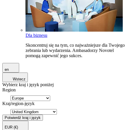
Dla biznesu
Skoncentruj się na tym, co najważniejsze dla Twojego
zebrania lub wydarzenia. Ambasadorzy Novotel
pomogą zapewnić jego sukces.
en
Wstecz
Wybierz kraj i język poniżej
Region
Kraj/region-język
Potwierdź kraj i język
EUR
(€)