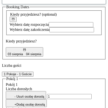
sugestia
Booking Dates
została
znaleziona
Kiedy przyjedziesz?
(optional)
Wybierz datę rozpoczęcia
Wybierz datę zakończenia
Kiedy przyjedziesz?
03 sierpnia
04 sierpnia
Liczba gości
1 Pokoje - 1 Goście
Pokój 1
Pokój 1
Liczba dorosłych
- Usuń osobę dorosłą
+Dodaj osobę dorosłą