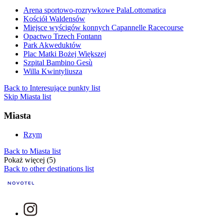
Arena sportowo-rozrywkowe PalaLottomatica
Kościół Waldensów
Miejsce wyścigów konnych Capannelle Racecourse
Opactwo Trzech Fontann
Park Akweduktów
Plac Matki Bożej Większej
Szpital Bambino Gesù
Willa Kwintyliusza
Back to Interesujące punkty list
Skip Miasta list
Miasta
Rzym
Back to Miasta list
Pokaż więcej (5)
Back to other destinations list