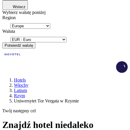
Wstecz
Wybierz walutę poniżej
Region
Waluta
Potwierdź walutę
Load
Hotels
Włochy
Latium
Rzym
Uniwersytet Tor Vergata w Rzymie
Twój następny cel
Znajdź hotel niedaleko