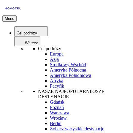
Menu
Cel podróży
Wstecz
Cel podróży
Europa
Azja
Środkowy Wschód
Ameryka Północna
Ameryka Południowa
Afryka
Pacyfik
NASZE NAJPOPULARNIEJSZE
DESTYNACJE
Gdańsk
Poznań
Warszawa
Wrocław
Berlin
Zobacz wszystkie destynacje