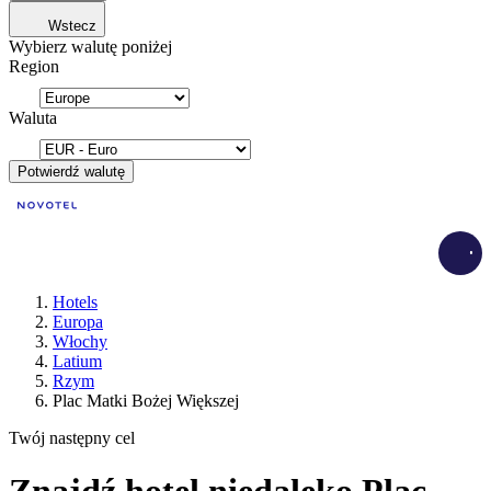
Wstecz
Wybierz walutę poniżej
Region
Waluta
Potwierdź walutę
Load
Hotels
Europa
Włochy
Latium
Rzym
Plac Matki Bożej Większej
Twój następny cel