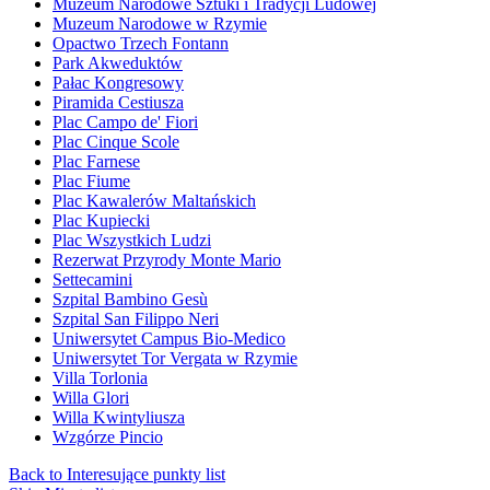
Muzeum Narodowe Sztuki i Tradycji Ludowej
Muzeum Narodowe w Rzymie
Opactwo Trzech Fontann
Park Akweduktów
Pałac Kongresowy
Piramida Cestiusza
Plac Campo de' Fiori
Plac Cinque Scole
Plac Farnese
Plac Fiume
Plac Kawalerów Maltańskich
Plac Kupiecki
Plac Wszystkich Ludzi
Rezerwat Przyrody Monte Mario
Settecamini
Szpital Bambino Gesù
Szpital San Filippo Neri
Uniwersytet Campus Bio-Medico
Uniwersytet Tor Vergata w Rzymie
Villa Torlonia
Willa Glori
Willa Kwintyliusza
Wzgórze Pincio
Back to Interesujące punkty list