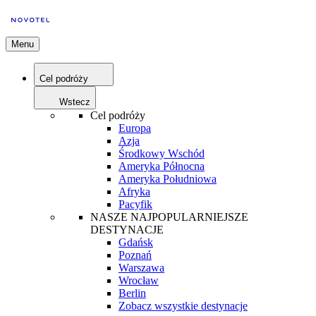
Menu
Cel podróży
Wstecz
Cel podróży
Europa
Azja
Środkowy Wschód
Ameryka Północna
Ameryka Południowa
Afryka
Pacyfik
NASZE NAJPOPULARNIEJSZE
DESTYNACJE
Gdańsk
Poznań
Warszawa
Wrocław
Berlin
Zobacz wszystkie destynacje