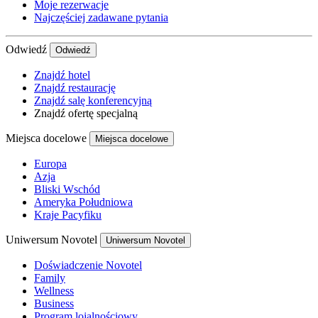
Moje rezerwacje
Najczęściej zadawane pytania
Odwiedź
Odwiedź
Znajdź hotel
Znajdź restaurację
Znajdź salę konferencyjną
Znajdź ofertę specjalną
Miejsca docelowe
Miejsca docelowe
Europa
Azja
Bliski Wschód
Ameryka Południowa
Kraje Pacyfiku
Uniwersum Novotel
Uniwersum Novotel
Doświadczenie Novotel
Family
Wellness
Business
Program lojalnościowy