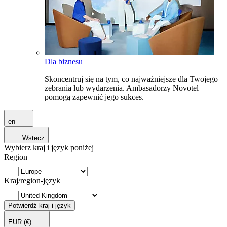
Dla biznesu
Skoncentruj się na tym, co najważniejsze dla Twojego
zebrania lub wydarzenia. Ambasadorzy Novotel
pomogą zapewnić jego sukces.
en
Wstecz
Wybierz kraj i język poniżej
Region
Kraj/region-język
Potwierdź kraj i język
EUR
(€)