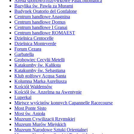
Arena sportowo-rozrywkowe PalaLottomatica
Bazylika św. Pawła za Murami
Budynek Oratorio del Gonfalone
Centrum handlowe Anagnina
Centrum handlowe Domus
Centrum handlowe I Granai
Centrum handlowe ROMAEST
Dzielnica Centocelle
Dzielnica Monteverde
Forum Cezara
Garbatella
Grobowiec Cecylii Metelli
Katakumby św. Kaliksta
Katakumby św. Sebastiana
Klub golfowy Acqua Santa
Kolumna Marka Aureliusza
Kościół Waldensów
Kościół św. Anzelma na Awentynie
Luperkal
Miejsce wyścigów konnych Capannelle Racecourse
Most Ponte Sisto
Most św. Anioła
Muzeum Cywilizacji Rzymskiej
Muzeum Murów Miejskich
Muzeum Narodowe Sztuki Orientalnej