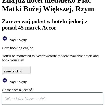
Znajdź hotel niedaleko Plac
Matki Bożej Większej, Rzym
Zarezerwuj pobyt w hotelu jednej z
ponad 45 marek Accor
błąd / błędy
Core booking engine
You’ll be redirected to Accor website to view available hotels and
book your stay
Zamknij okno
błąd / błędy
Gdzie chcesz jechać?
0
sugestia