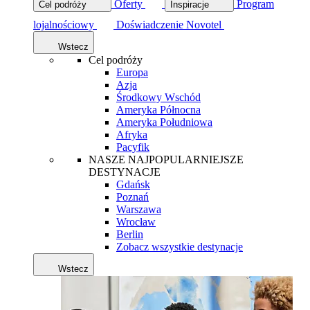
Oferty
Program
Cel podróży
Inspiracje
lojalnościowy
Doświadczenie Novotel
Wstecz
Cel podróży
Europa
Azja
Środkowy Wschód
Ameryka Północna
Ameryka Południowa
Afryka
Pacyfik
NASZE NAJPOPULARNIEJSZE
DESTYNACJE
Gdańsk
Poznań
Warszawa
Wrocław
Berlin
Zobacz wszystkie destynacje
Wstecz