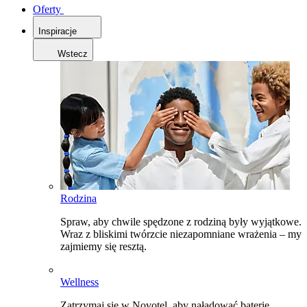
Oferty
Inspiracje
Wstecz
Rodzina
Spraw, aby chwile spędzone z rodziną były wyjątkowe.
Wraz z bliskimi twórzcie niezapomniane wrażenia – my
zajmiemy się resztą.
Wellness
Zatrzymaj się w Novotel, aby naładować baterie,