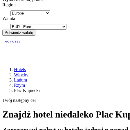
Region
Waluta
Potwierdź walutę
Hotels
Włochy
Latium
Rzym
Plac Kupiecki
Twój następny cel
Znajdź hotel niedaleko Plac Ku
Zarezerwuj pobyt w hotelu jednej z ponad