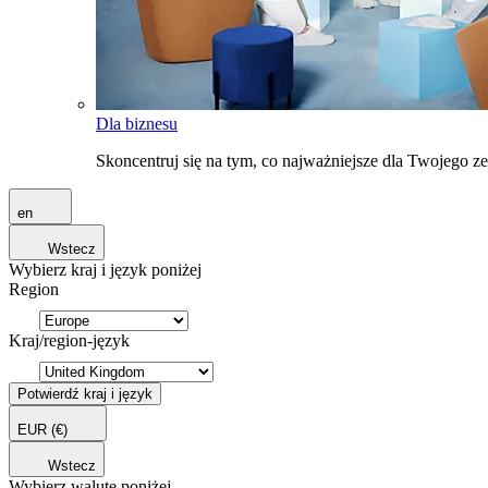
Dla biznesu
Skoncentruj się na tym, co najważniejsze dla Twojego 
en
Wstecz
Wybierz kraj i język poniżej
Region
Kraj/region-język
Potwierdź kraj i język
EUR
(€)
Wstecz
Wybierz walutę poniżej