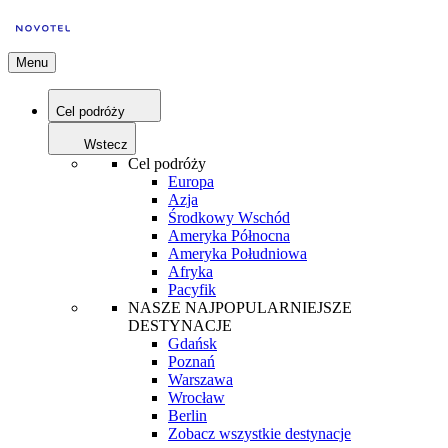
Menu
Cel podróży
Wstecz
Cel podróży
Europa
Azja
Środkowy Wschód
Ameryka Północna
Ameryka Południowa
Afryka
Pacyfik
NASZE NAJPOPULARNIEJSZE
DESTYNACJE
Gdańsk
Poznań
Warszawa
Wrocław
Berlin
Zobacz wszystkie destynacje