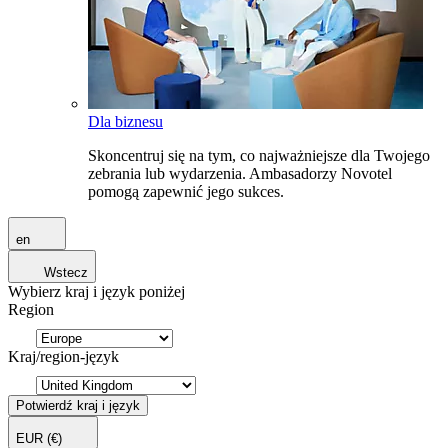
Dla biznesu
Skoncentruj się na tym, co najważniejsze dla Twojego
zebrania lub wydarzenia. Ambasadorzy Novotel
pomogą zapewnić jego sukces.
en
Wstecz
Wybierz kraj i język poniżej
Region
Kraj/region-język
Potwierdź kraj i język
EUR
(€)