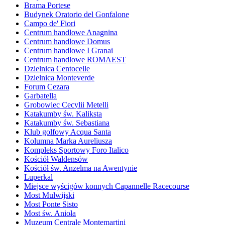
Brama Portese
Budynek Oratorio del Gonfalone
Campo de' Fiori
Centrum handlowe Anagnina
Centrum handlowe Domus
Centrum handlowe I Granai
Centrum handlowe ROMAEST
Dzielnica Centocelle
Dzielnica Monteverde
Forum Cezara
Garbatella
Grobowiec Cecylii Metelli
Katakumby św. Kaliksta
Katakumby św. Sebastiana
Klub golfowy Acqua Santa
Kolumna Marka Aureliusza
Kompleks Sportowy Foro Italico
Kościół Waldensów
Kościół św. Anzelma na Awentynie
Luperkal
Miejsce wyścigów konnych Capannelle Racecourse
Most Mulwijski
Most Ponte Sisto
Most św. Anioła
Muzeum Centrale Montemartini