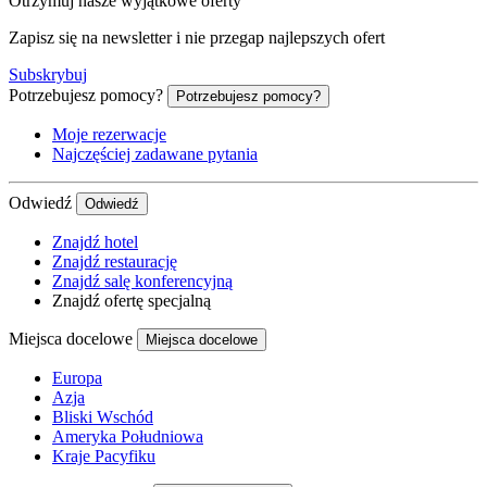
Otrzymuj nasze wyjątkowe oferty
Zapisz się na newsletter i nie przegap najlepszych ofert
Subskrybuj
Potrzebujesz pomocy?
Potrzebujesz pomocy?
Moje rezerwacje
Najczęściej zadawane pytania
Odwiedź
Odwiedź
Znajdź hotel
Znajdź restaurację
Znajdź salę konferencyjną
Znajdź ofertę specjalną
Miejsca docelowe
Miejsca docelowe
Europa
Azja
Bliski Wschód
Ameryka Południowa
Kraje Pacyfiku