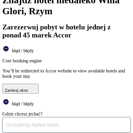
Znajdź hotel niedaleko Willa
Glori, Rzym
Zarezerwuj pobyt w hotelu jednej z
ponad 45 marek Accor
błąd / błędy
Core booking engine
You’ll be redirected to Accor website to view available hotels and
book your stay
Zamknij okno
błąd / błędy
Gdzie chcesz jechać?
0
sugestia