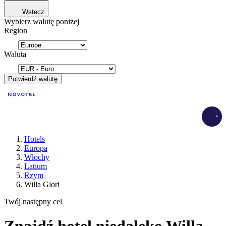
Wstecz
Wybierz walutę poniżej
Region
Waluta
Potwierdź walutę
Load
Hotels
Europa
Włochy
Latium
Rzym
Willa Glori
Twój następny cel