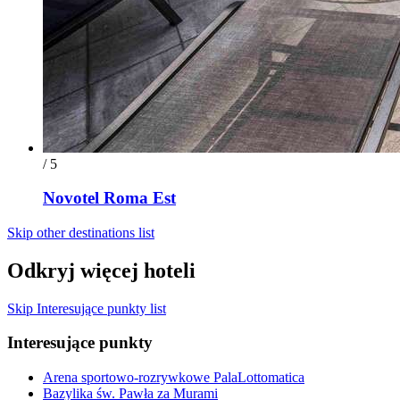
/ 5
Novotel Roma Est
Skip other destinations list
Odkryj więcej hoteli
Skip Interesujące punkty list
Interesujące punkty
Arena sportowo-rozrywkowe PalaLottomatica
Bazylika św. Pawła za Murami