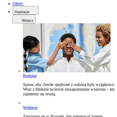
Oferty
Inspiracje
Wstecz
Rodzina
Spraw, aby chwile spędzone z rodziną były wyjątkowe.
Wraz z bliskimi twórzcie niezapomniane wrażenia – my
zajmiemy się resztą.
Wellness
Zatrzymaj się w Novotel, aby naładować baterie,