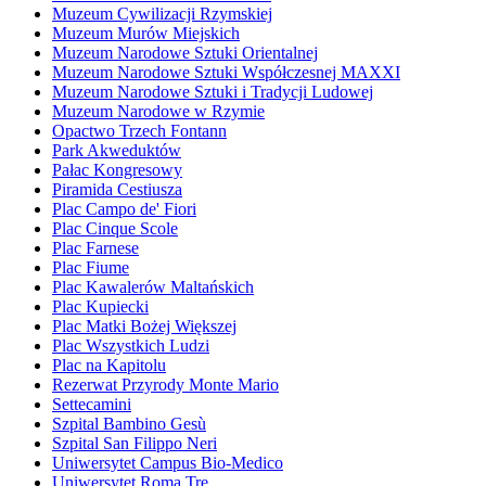
Muzeum Cywilizacji Rzymskiej
Muzeum Murów Miejskich
Muzeum Narodowe Sztuki Orientalnej
Muzeum Narodowe Sztuki Współczesnej MAXXI
Muzeum Narodowe Sztuki i Tradycji Ludowej
Muzeum Narodowe w Rzymie
Opactwo Trzech Fontann
Park Akweduktów
Pałac Kongresowy
Piramida Cestiusza
Plac Campo de' Fiori
Plac Cinque Scole
Plac Farnese
Plac Fiume
Plac Kawalerów Maltańskich
Plac Kupiecki
Plac Matki Bożej Większej
Plac Wszystkich Ludzi
Plac na Kapitolu
Rezerwat Przyrody Monte Mario
Settecamini
Szpital Bambino Gesù
Szpital San Filippo Neri
Uniwersytet Campus Bio-Medico
Uniwersytet Roma Tre