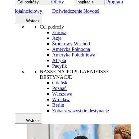
Oferty
Program
Cel podróży
Inspiracje
lojalnościowy
Doświadczenie Novotel
Wstecz
Cel podróży
Europa
Azja
Środkowy Wschód
Ameryka Północna
Ameryka Południowa
Afryka
Pacyfik
NASZE NAJPOPULARNIEJSZE
DESTYNACJE
Gdańsk
Poznań
Warszawa
Wrocław
Berlin
Zobacz wszystkie destynacje
Wstecz