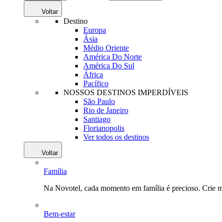
Voltar
Destino
Europa
Ásia
Médio Oriente
América Do Norte
América Do Sul
África
Pacífico
NOSSOS DESTINOS IMPERDÍVEIS
São Paulo
Rio de Janeiro
Santiago
Florianopolis
Ver todos os destinos
Voltar
Família
Na Novotel, cada momento em família é precioso. Crie 
Bem-estar