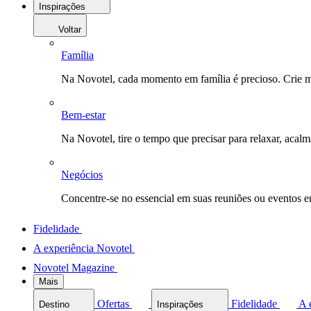
Inspirações
Voltar
Família
Na Novotel, cada momento em família é precioso. Crie 
Bem-estar
Na Novotel, tire o tempo que precisar para relaxar, acal
Negócios
Concentre-se no essencial em suas reuniões ou eventos 
Fidelidade
A experiência Novotel
Novotel Magazine
Mais
Ofertas
Fidelidade
A 
Destino
Inspirações