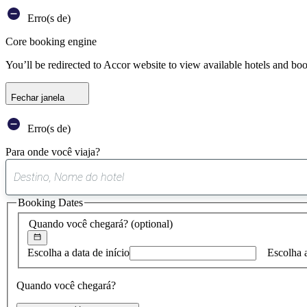
Erro(s de)
Core booking engine
You’ll be redirected to Accor website to view available hotels and bo
Fechar janela
Erro(s de)
Para onde você viaja?
Booking Dates
Quando você chegará?
(optional)
Escolha a data de início
Escolha 
Quando você chegará?