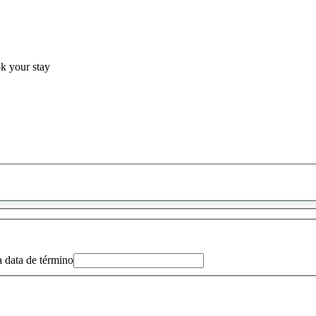
ok your stay
0
sugestão
encontrada
a data de término