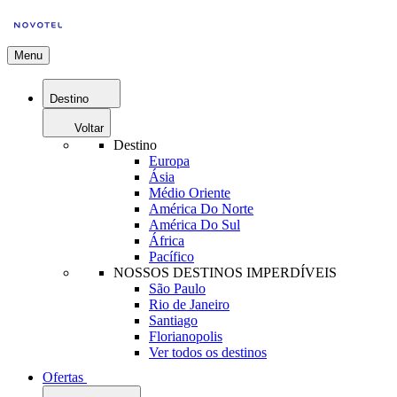
Menu
Destino
Voltar
Destino
Europa
Ásia
Médio Oriente
América Do Norte
América Do Sul
África
Pacífico
NOSSOS DESTINOS IMPERDÍVEIS
São Paulo
Rio de Janeiro
Santiago
Florianopolis
Ver todos os destinos
Ofertas