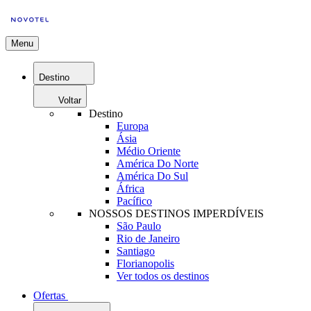
Menu
Destino
Voltar
Destino
Europa
Ásia
Médio Oriente
América Do Norte
América Do Sul
África
Pacífico
NOSSOS DESTINOS IMPERDÍVEIS
São Paulo
Rio de Janeiro
Santiago
Florianopolis
Ver todos os destinos
Ofertas