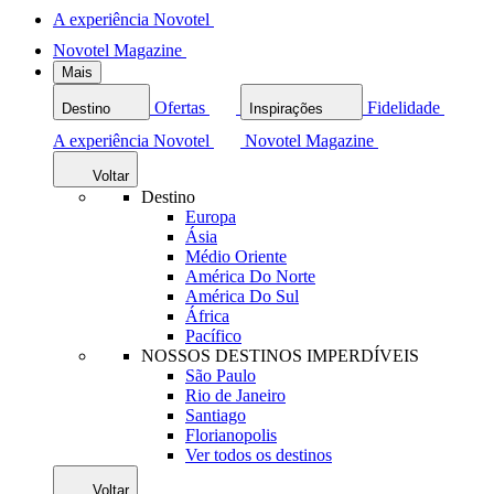
A experiência Novotel
Novotel Magazine
Mais
Ofertas
Fidelidade
Destino
Inspirações
A experiência Novotel
Novotel Magazine
Voltar
Destino
Europa
Ásia
Médio Oriente
América Do Norte
América Do Sul
África
Pacífico
NOSSOS DESTINOS IMPERDÍVEIS
São Paulo
Rio de Janeiro
Santiago
Florianopolis
Ver todos os destinos
Voltar