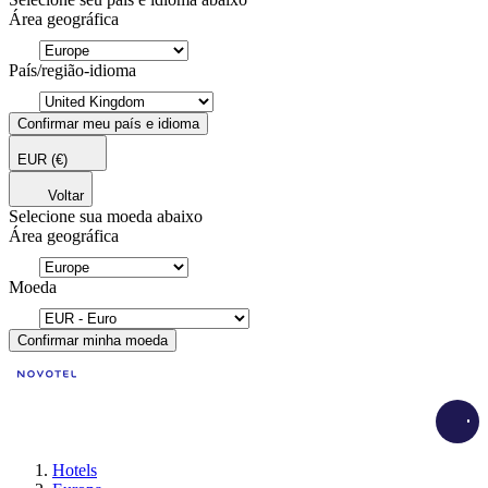
Área geográfica
País/região-idioma
Confirmar meu país e idioma
EUR
(€)
Voltar
Selecione sua moeda abaixo
Área geográfica
Moeda
Confirmar minha moeda
Load
Hotels