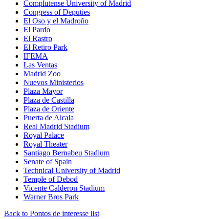
Complutense University of Madrid
Congress of Deputies
El Oso y el Madroño
El Pardo
El Rastro
El Retiro Park
IFEMA
Las Ventas
Madrid Zoo
Nuevos Ministerios
Plaza Mayor
Plaza de Castilla
Plaza de Oriente
Puerta de Alcala
Real Madrid Stadium
Royal Palace
Royal Theater
Santiago Bernabeu Stadium
Senate of Spain
Technical University of Madrid
Temple of Debod
Vicente Calderon Stadium
Warner Bros Park
Back to Pontos de interesse list