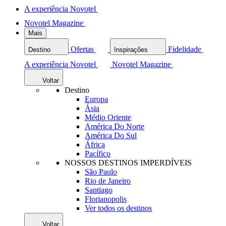
A experiência Novotel
Novotel Magazine
Mais
Ofertas
Fidelidade
Destino
Inspirações
A experiência Novotel
Novotel Magazine
Voltar
Destino
Europa
Ásia
Médio Oriente
América Do Norte
América Do Sul
África
Pacífico
NOSSOS DESTINOS IMPERDÍVEIS
São Paulo
Rio de Janeiro
Santiago
Florianopolis
Ver todos os destinos
Voltar