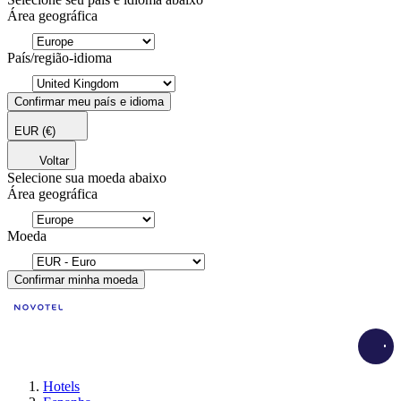
Área geográfica
País/região-idioma
Confirmar meu país e idioma
EUR
(€)
Voltar
Selecione sua moeda abaixo
Área geográfica
Moeda
Confirmar minha moeda
Load
Hotels