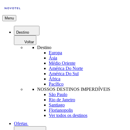
Menu
Destino
Voltar
Destino
Europa
Ásia
Médio Oriente
América Do Norte
América Do Sul
África
Pacífico
NOSSOS DESTINOS IMPERDÍVEIS
São Paulo
Rio de Janeiro
Santiago
Florianopolis
Ver todos os destinos
Ofertas