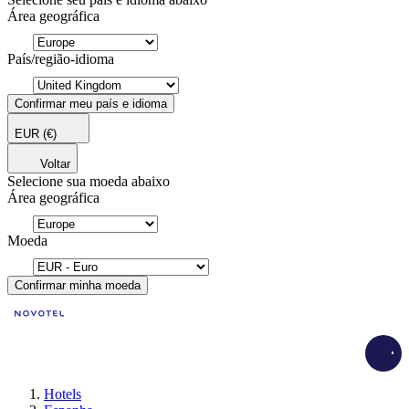
Área geográfica
País/região-idioma
Confirmar meu país e idioma
EUR
(€)
Voltar
Selecione sua moeda abaixo
Área geográfica
Moeda
Confirmar minha moeda
Load
Hotels