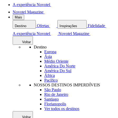
A experiência Novotel
Novotel Magazine
Mais
Ofertas
Fidelidade
Destino
Inspirações
A experiência Novotel
Novotel Magazine
Voltar
Destino
Europa
Ásia
Médio Oriente
América Do Norte
América Do Sul
África
Pacífico
NOSSOS DESTINOS IMPERDÍVEIS
São Paulo
Rio de Janeiro
Santiago
Florianopolis
Ver todos os destinos
Voltar