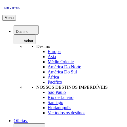
Menu
Destino
Voltar
Destino
Europa
Ásia
Médio Oriente
América Do Norte
América Do Sul
África
Pacífico
NOSSOS DESTINOS IMPERDÍVEIS
São Paulo
Rio de Janeiro
Santiago
Florianopolis
Ver todos os destinos
Ofertas