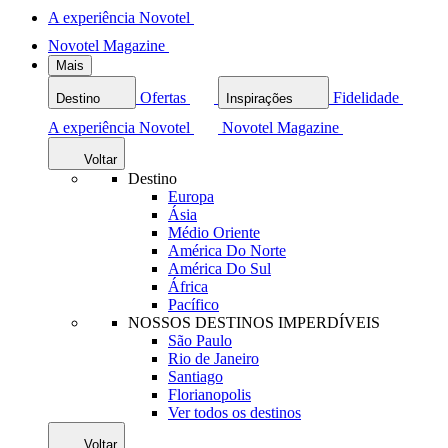
A experiência Novotel
Novotel Magazine
Mais
Ofertas
Fidelidade
Destino
Inspirações
A experiência Novotel
Novotel Magazine
Voltar
Destino
Europa
Ásia
Médio Oriente
América Do Norte
América Do Sul
África
Pacífico
NOSSOS DESTINOS IMPERDÍVEIS
São Paulo
Rio de Janeiro
Santiago
Florianopolis
Ver todos os destinos
Voltar