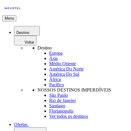
Menu
Destino
Voltar
Destino
Europa
Ásia
Médio Oriente
América Do Norte
América Do Sul
África
Pacífico
NOSSOS DESTINOS IMPERDÍVEIS
São Paulo
Rio de Janeiro
Santiago
Florianopolis
Ver todos os destinos
Ofertas