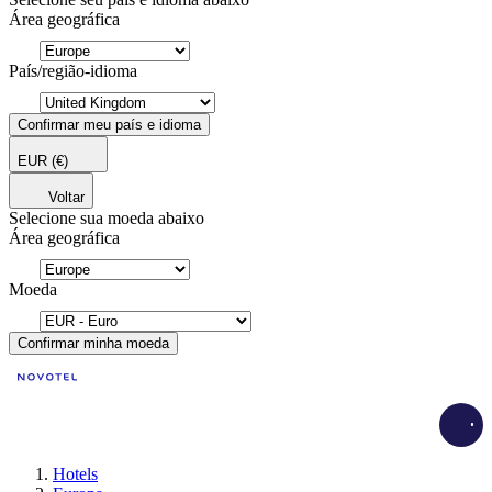
Área geográfica
País/região-idioma
Confirmar meu país e idioma
EUR
(€)
Voltar
Selecione sua moeda abaixo
Área geográfica
Moeda
Confirmar minha moeda
Load
Hotels