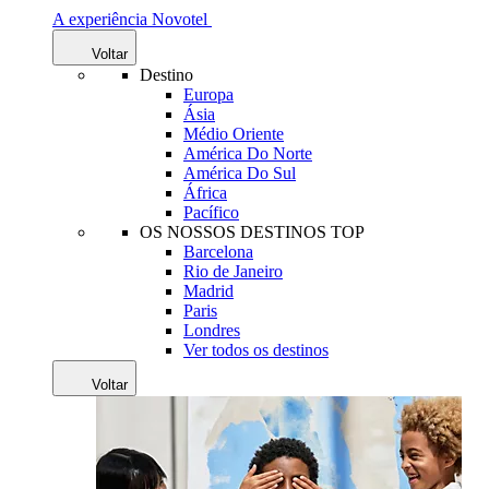
A experiência Novotel
Voltar
Destino
Europa
Ásia
Médio Oriente
América Do Norte
América Do Sul
África
Pacífico
OS NOSSOS DESTINOS TOP
Barcelona
Rio de Janeiro
Madrid
Paris
Londres
Ver todos os destinos
Voltar