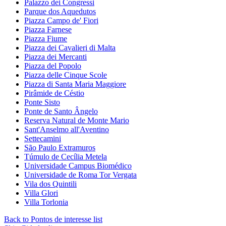
Palazzo dei Congressi
Parque dos Aquedutos
Piazza Campo de' Fiori
Piazza Farnese
Piazza Fiume
Piazza dei Cavalieri di Malta
Piazza dei Mercanti
Piazza del Popolo
Piazza delle Cinque Scole
Piazza di Santa Maria Maggiore
Pirâmide de Céstio
Ponte Sisto
Ponte de Santo Ângelo
Reserva Natural de Monte Mario
Sant'Anselmo all'Aventino
Settecamini
São Paulo Extramuros
Túmulo de Cecília Metela
Universidade Campus Biomédico
Universidade de Roma Tor Vergata
Vila dos Quintili
Villa Glori
Villa Torlonia
Back to Pontos de interesse list