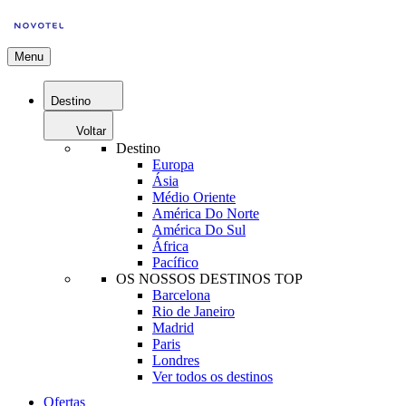
Menu
Destino
Voltar
Destino
Europa
Ásia
Médio Oriente
América Do Norte
América Do Sul
África
Pacífico
OS NOSSOS DESTINOS TOP
Barcelona
Rio de Janeiro
Madrid
Paris
Londres
Ver todos os destinos
Ofertas