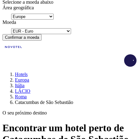
Selecione a moeda abaixo
Área geográfica
Moeda
Confirmar a moeda
Load
Hotels
Europa
Itália
LÁCIO
Roma
Catacumbas de São Sebastião
O seu próximo destino
Encontrar um hotel perto de