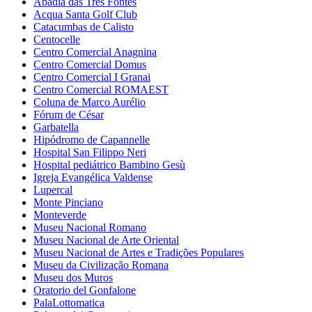
Abadia das Três Fontes
Acqua Santa Golf Club
Catacumbas de Calisto
Centocelle
Centro Comercial Anagnina
Centro Comercial Domus
Centro Comercial I Granai
Centro Comercial ROMAEST
Coluna de Marco Aurélio
Fórum de César
Garbatella
Hipódromo de Capannelle
Hospital San Filippo Neri
Hospital pediátrico Bambino Gesù
Igreja Evangélica Valdense
Lupercal
Monte Pinciano
Monteverde
Museu Nacional Romano
Museu Nacional de Arte Oriental
Museu Nacional de Artes e Tradições Populares
Museu da Civilização Romana
Museu dos Muros
Oratorio del Gonfalone
PalaLottomatica