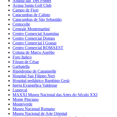
Abadia das Três Fontes
Acqua Santa Golf Club
Campo de Fiori
Catacumbas de Calisto
Catacumbas de São Sebastião
Centocelle
Centrale Montemartini
Centro Comercial Anagnina
Centro Comercial Domus
Centro Comercial I Granai
Centro Comercial ROMAEST
Coluna de Marco Aurélio
Foro Italico
Fórum de César
Garbatella
Hipódromo de Capannelle
Hospital San Filippo Neri
Hospital pediátrico Bambino Gesù
Igreja Evangélica Valdense
Lupercal
MAXXI Museu Nacional das Artes do Século XXI
Monte Pinciano
Monteverde
Museu Nacional Romano
Museu Nacional de Arte Oriental