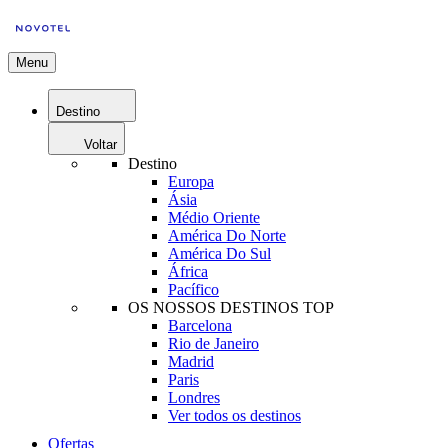
Menu
Destino
Voltar
Destino
Europa
Ásia
Médio Oriente
América Do Norte
América Do Sul
África
Pacífico
OS NOSSOS DESTINOS TOP
Barcelona
Rio de Janeiro
Madrid
Paris
Londres
Ver todos os destinos
Ofertas