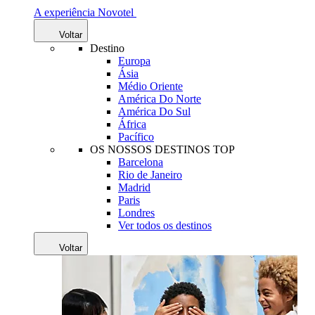
A experiência Novotel
Voltar
Destino
Europa
Ásia
Médio Oriente
América Do Norte
América Do Sul
África
Pacífico
OS NOSSOS DESTINOS TOP
Barcelona
Rio de Janeiro
Madrid
Paris
Londres
Ver todos os destinos
Voltar