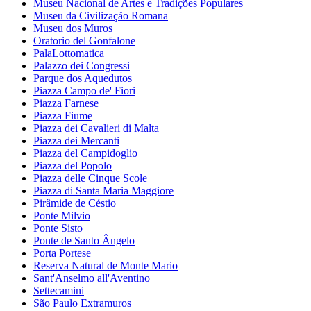
Museu Nacional de Artes e Tradições Populares
Museu da Civilização Romana
Museu dos Muros
Oratorio del Gonfalone
PalaLottomatica
Palazzo dei Congressi
Parque dos Aquedutos
Piazza Campo de' Fiori
Piazza Farnese
Piazza Fiume
Piazza dei Cavalieri di Malta
Piazza dei Mercanti
Piazza del Campidoglio
Piazza del Popolo
Piazza delle Cinque Scole
Piazza di Santa Maria Maggiore
Pirâmide de Céstio
Ponte Milvio
Ponte Sisto
Ponte de Santo Ângelo
Porta Portese
Reserva Natural de Monte Mario
Sant'Anselmo all'Aventino
Settecamini
São Paulo Extramuros