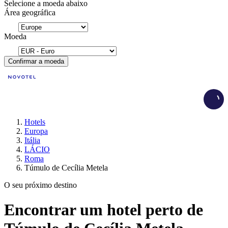
Selecione a moeda abaixo
Área geográfica
Moeda
Confirmar a moeda
Load
Hotels
Europa
Itália
LÁCIO
Roma
Túmulo de Cecília Metela
O seu próximo destino
Encontrar um hotel perto de