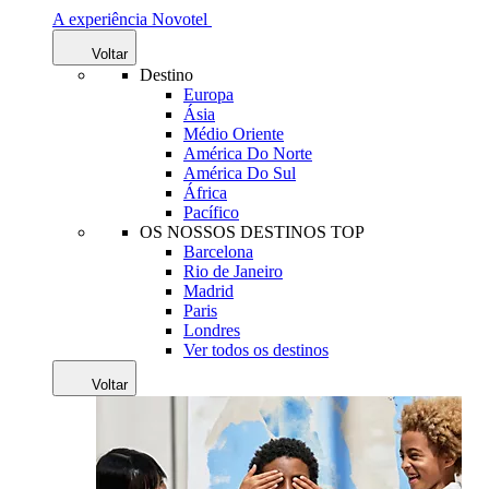
A experiência Novotel
Voltar
Destino
Europa
Ásia
Médio Oriente
América Do Norte
América Do Sul
África
Pacífico
OS NOSSOS DESTINOS TOP
Barcelona
Rio de Janeiro
Madrid
Paris
Londres
Ver todos os destinos
Voltar