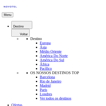
Menu
Destino
Voltar
Destino
Europa
Ásia
Médio Oriente
América Do Norte
América Do Sul
África
Pacífico
OS NOSSOS DESTINOS TOP
Barcelona
Rio de Janeiro
Madrid
Paris
Londres
Ver todos os destinos
Ofertas