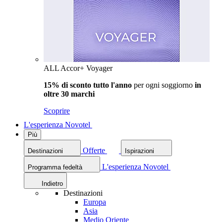
ALL Accor+ Voyager
15% di sconto tutto l'anno
per ogni soggiorno
in
oltre 30 marchi
Scoprire
L'esperienza Novotel
Più
Offerte
Destinazioni
Ispirazioni
L'esperienza Novotel
Programma fedeltà
Indietro
Destinazioni
Europa
Asia
Medio Oriente