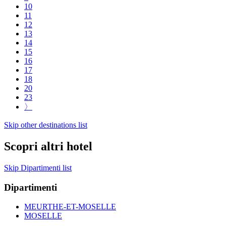
10
11
12
13
14
15
16
17
18
20
23
〉
Skip other destinations list
Scopri altri hotel
Skip Dipartimenti list
Dipartimenti
MEURTHE-ET-MOSELLE
MOSELLE