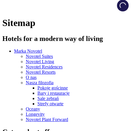
Load
Sitemap
Hotels for a modern way of living
Marka Novotel
Novotel Suites
Novotel Living
Novotel Residences
Novotel Resorts
O nas
Nasza filozofia
Pokoje gościnne
Bary i restauracje
Sale zebrań
Strefy otwarte
Oceany
Longevity
Novotel Plant Forward