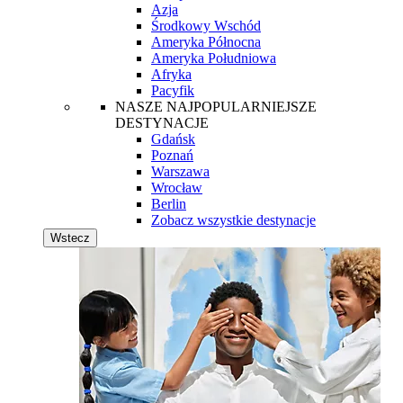
Azja
Środkowy Wschód
Ameryka Północna
Ameryka Południowa
Afryka
Pacyfik
NASZE NAJPOPULARNIEJSZE
DESTYNACJE
Gdańsk
Poznań
Warszawa
Wrocław
Berlin
Zobacz wszystkie destynacje
Wstecz