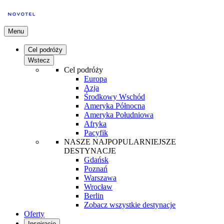
Menu
Cel podróży
Wstecz
Cel podróży
Europa
Azja
Środkowy Wschód
Ameryka Północna
Ameryka Południowa
Afryka
Pacyfik
NASZE NAJPOPULARNIEJSZE
DESTYNACJE
Gdańsk
Poznań
Warszawa
Wrocław
Berlin
Zobacz wszystkie destynacje
Oferty
Inspiracje