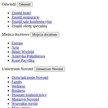
Odwiedź
Odwiedź
Znajdź hotel
Znajdź restaurację
Znajdź salę konferencyjną
Znajdź ofertę specjalną
Miejsca docelowe
Miejsca docelowe
Europa
Azja
Bliski Wschód
Ameryka Południowa
Kraje Pacyfiku
Uniwersum Novotel
Uniwersum Novotel
Doświadczenie Novotel
Family
Wellness
Business
Program lojalnościowy
Magazyn Novotel
Wszystkie języki
Mapa strony