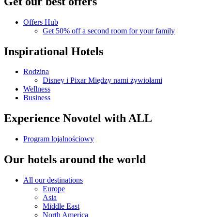
Get our best offers
Offers Hub
Get 50% off a second room for your family
Inspirational Hotels
Rodzina
Disney i Pixar Między nami żywiołami
Wellness
Business
Experience Novotel with ALL
Program lojalnościowy
Our hotels around the world
All our destinations
Europe
Asia
Middle East
North America