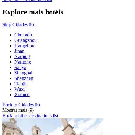
Explore mais hotéis
Skip Cidades list
Chengdu
Guangzhou
Hangzhou
Jinan
Nanjing
Nantong
Sanya
Shanghai
Shenzhen
Tianjin
Wuxi
Xiamen
Back to Cidades list
Mostrar mais (9)
Back to other destinations list