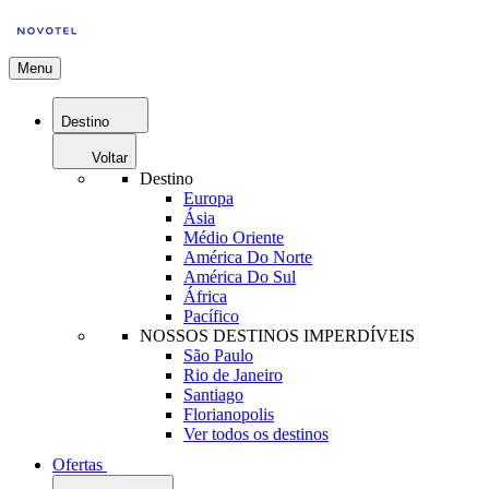
Menu
Destino
Voltar
Destino
Europa
Ásia
Médio Oriente
América Do Norte
América Do Sul
África
Pacífico
NOSSOS DESTINOS IMPERDÍVEIS
São Paulo
Rio de Janeiro
Santiago
Florianopolis
Ver todos os destinos
Ofertas