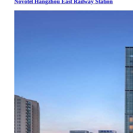
Novotel Hangzhou East Railway Station