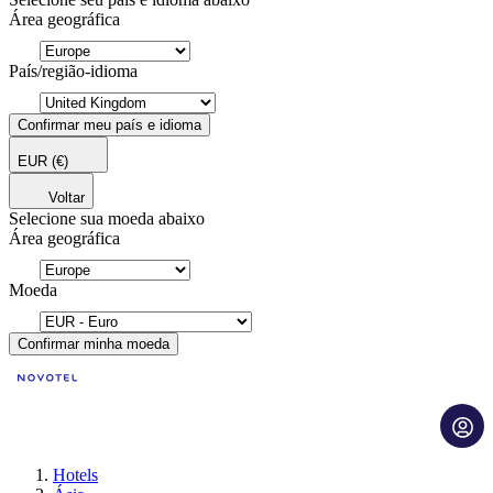
Área geográfica
País/região-idioma
Confirmar meu país e idioma
EUR
(€)
Voltar
Selecione sua moeda abaixo
Área geográfica
Moeda
Confirmar minha moeda
Hotels