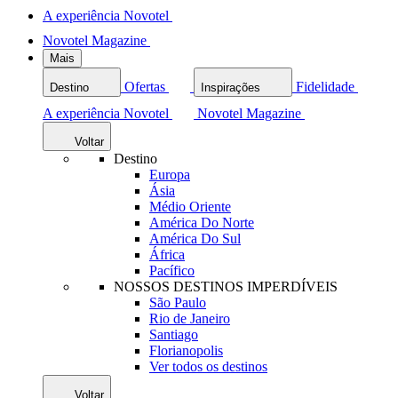
A experiência Novotel
Novotel Magazine
Mais
Ofertas
Fidelidade
Destino
Inspirações
A experiência Novotel
Novotel Magazine
Voltar
Destino
Europa
Ásia
Médio Oriente
América Do Norte
América Do Sul
África
Pacífico
NOSSOS DESTINOS IMPERDÍVEIS
São Paulo
Rio de Janeiro
Santiago
Florianopolis
Ver todos os destinos
Voltar