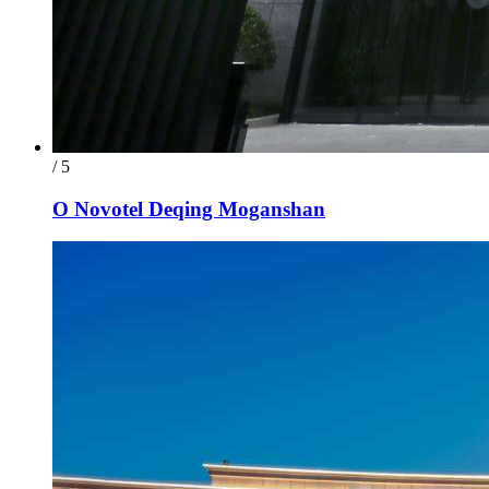
/ 5
O Novotel Deqing Moganshan