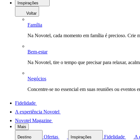
Inspirações
Voltar
Família
Na Novotel, cada momento em família é precioso. Crie 
Bem-estar
Na Novotel, tire o tempo que precisar para relaxar, acal
Negócios
Concentre-se no essencial em suas reuniões ou eventos 
Fidelidade
A experiência Novotel
Novotel Magazine
Mais
Ofertas
Fidelidade
A 
Destino
Inspirações