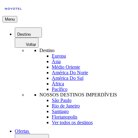
Menu
Destino
Voltar
Destino
Europa
Ásia
Médio Oriente
América Do Norte
América Do Sul
África
Pacífico
NOSSOS DESTINOS IMPERDÍVEIS
São Paulo
Rio de Janeiro
Santiago
Florianopolis
Ver todos os destinos
Ofertas