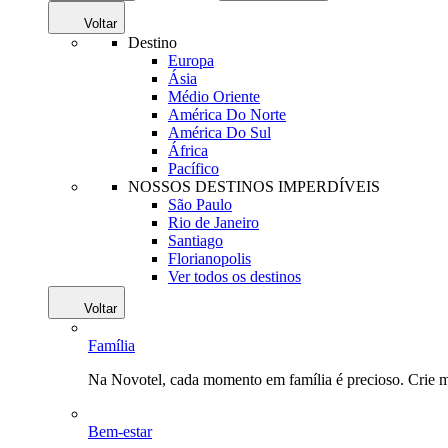
Voltar
Destino
Europa
Ásia
Médio Oriente
América Do Norte
América Do Sul
África
Pacífico
NOSSOS DESTINOS IMPERDÍVEIS
São Paulo
Rio de Janeiro
Santiago
Florianopolis
Ver todos os destinos
Voltar
Família
Na Novotel, cada momento em família é precioso. Crie 
Bem-estar