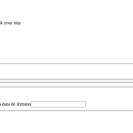
ok your stay
0
sugestão
encontrada
a data de término