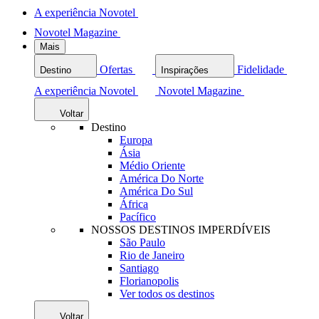
A experiência Novotel
Novotel Magazine
Mais
Ofertas
Fidelidade
Destino
Inspirações
A experiência Novotel
Novotel Magazine
Voltar
Destino
Europa
Ásia
Médio Oriente
América Do Norte
América Do Sul
África
Pacífico
NOSSOS DESTINOS IMPERDÍVEIS
São Paulo
Rio de Janeiro
Santiago
Florianopolis
Ver todos os destinos
Voltar