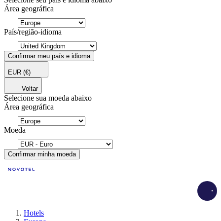
Área geográfica
País/região-idioma
Confirmar meu país e idioma
EUR
(€)
Voltar
Selecione sua moeda abaixo
Área geográfica
Moeda
Confirmar minha moeda
Load
Hotels