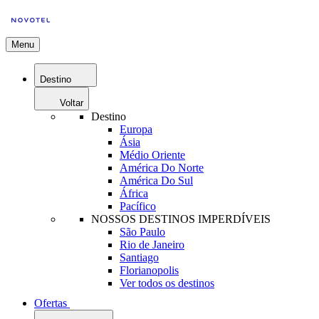
Menu
Destino
Voltar
Destino
Europa
Ásia
Médio Oriente
América Do Norte
América Do Sul
África
Pacífico
NOSSOS DESTINOS IMPERDÍVEIS
São Paulo
Rio de Janeiro
Santiago
Florianopolis
Ver todos os destinos
Ofertas