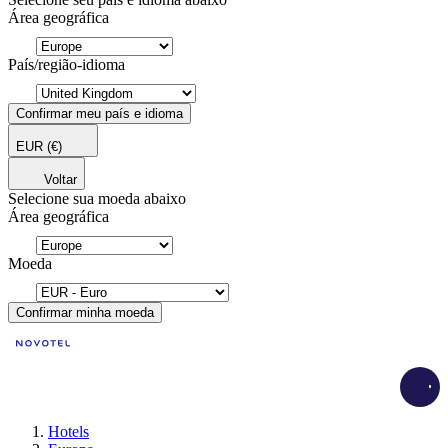
Área geográfica
País/região-idioma
Confirmar meu país e idioma
EUR
(€)
Voltar
Selecione sua moeda abaixo
Área geográfica
Moeda
Confirmar minha moeda
Load
Hotels