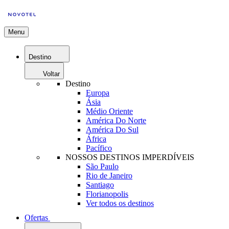
Menu
Destino
Voltar
Destino
Europa
Ásia
Médio Oriente
América Do Norte
América Do Sul
África
Pacífico
NOSSOS DESTINOS IMPERDÍVEIS
São Paulo
Rio de Janeiro
Santiago
Florianopolis
Ver todos os destinos
Ofertas