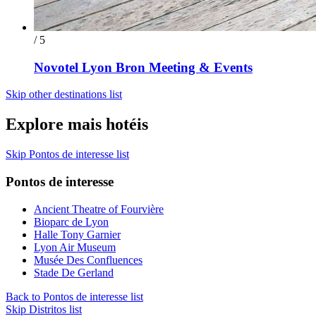
/ 5
Novotel Lyon Bron Meeting & Events
Skip other destinations list
Explore mais hotéis
Skip Pontos de interesse list
Pontos de interesse
Ancient Theatre of Fourvière
Bioparc de Lyon
Halle Tony Garnier
Lyon Air Museum
Musée Des Confluences
Stade De Gerland
Back to Pontos de interesse list
Skip Distritos list