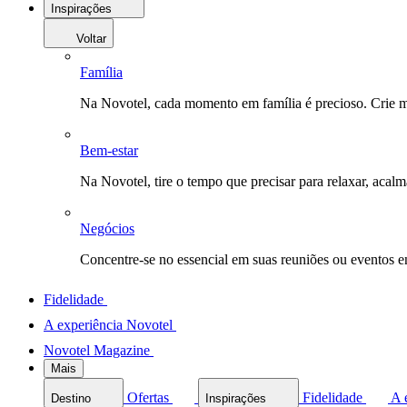
Inspirações
Voltar
Família
Na Novotel, cada momento em família é precioso. Crie 
Bem-estar
Na Novotel, tire o tempo que precisar para relaxar, acal
Negócios
Concentre-se no essencial em suas reuniões ou eventos 
Fidelidade
A experiência Novotel
Novotel Magazine
Mais
Ofertas
Fidelidade
A 
Destino
Inspirações