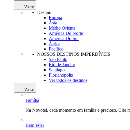
Voltar
Destino
Europa
Ásia
Médio Oriente
América Do Norte
América Do Sul
África
Pacífico
NOSSOS DESTINOS IMPERDÍVEIS
São Paulo
Rio de Janeiro
Santiago
Florianopolis
Ver todos os destinos
Voltar
Família
Na Novotel, cada momento em família é precioso. Crie 
Bem-estar