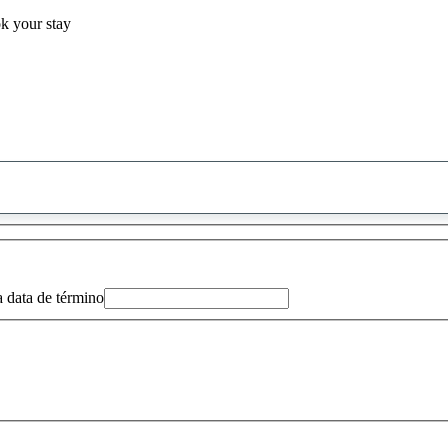
ok your stay
0
sugestão
encontrada
a data de término