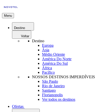
Menu
Destino
Voltar
Destino
Europa
Ásia
Médio Oriente
América Do Norte
América Do Sul
África
Pacífico
NOSSOS DESTINOS IMPERDÍVEIS
São Paulo
Rio de Janeiro
Santiago
Florianopolis
Ver todos os destinos
Ofertas