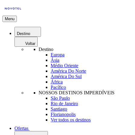
Menu
Destino
Voltar
Destino
Europa
Ásia
Médio Oriente
América Do Norte
América Do Sul
África
Pacífico
NOSSOS DESTINOS IMPERDÍVEIS
São Paulo
Rio de Janeiro
Santiago
Florianopolis
Ver todos os destinos
Ofertas