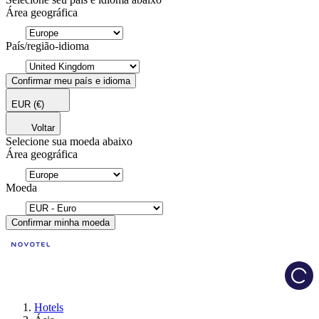
Área geográfica
País/região-idioma
Confirmar meu país e idioma
EUR
(€)
Voltar
Selecione sua moeda abaixo
Área geográfica
Moeda
Confirmar minha moeda
Load
Hotels