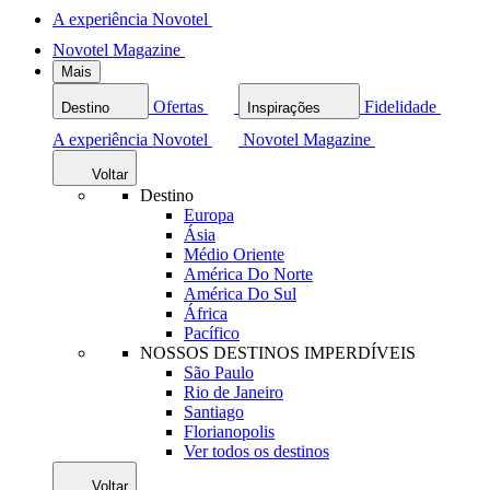
A experiência Novotel
Novotel Magazine
Mais
Ofertas
Fidelidade
Destino
Inspirações
A experiência Novotel
Novotel Magazine
Voltar
Destino
Europa
Ásia
Médio Oriente
América Do Norte
América Do Sul
África
Pacífico
NOSSOS DESTINOS IMPERDÍVEIS
São Paulo
Rio de Janeiro
Santiago
Florianopolis
Ver todos os destinos
Voltar