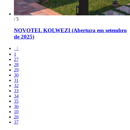
/ 5
NOVOTEL KOLWEZI (Abertura em setembro
de 2025)
〈
1
27
28
29
30
31
32
33
34
35
36
10
20
37