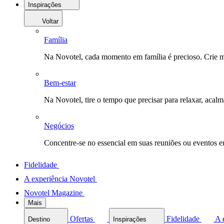
Inspirações
Voltar
Família
Na Novotel, cada momento em família é precioso. Crie 
Bem-estar
Na Novotel, tire o tempo que precisar para relaxar, acal
Negócios
Concentre-se no essencial em suas reuniões ou eventos 
Fidelidade
A experiência Novotel
Novotel Magazine
Mais
Ofertas
Fidelidade
A 
Destino
Inspirações