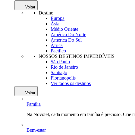
Voltar
Destino
Europa
Ásia
Médio Oriente
América Do Norte
América Do Sul
África
Pacífico
NOSSOS DESTINOS IMPERDÍVEIS
São Paulo
Rio de Janeiro
Santiago
Florianopolis
Ver todos os destinos
Voltar
Família
Na Novotel, cada momento em família é precioso. Crie 
Bem-estar