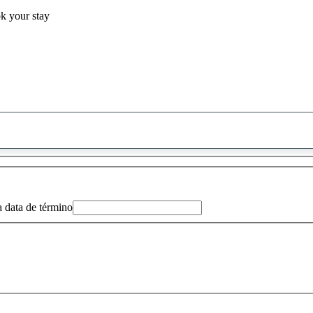
ok your stay
0
sugestão
encontrada
a data de término