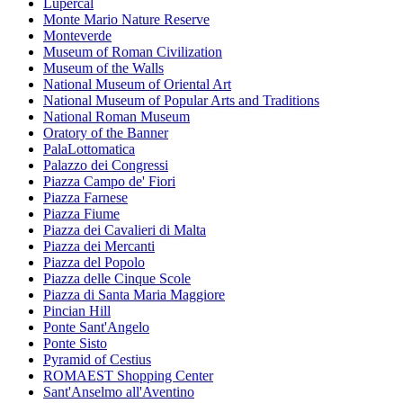
Lupercal
Monte Mario Nature Reserve
Monteverde
Museum of Roman Civilization
Museum of the Walls
National Museum of Oriental Art
National Museum of Popular Arts and Traditions
National Roman Museum
Oratory of the Banner
PalaLottomatica
Palazzo dei Congressi
Piazza Campo de' Fiori
Piazza Farnese
Piazza Fiume
Piazza dei Cavalieri di Malta
Piazza dei Mercanti
Piazza del Popolo
Piazza delle Cinque Scole
Piazza di Santa Maria Maggiore
Pincian Hill
Ponte Sant'Angelo
Ponte Sisto
Pyramid of Cestius
ROMAEST Shopping Center
Sant'Anselmo all'Aventino