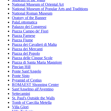
National Museum of Oriental Art
National Museum of Popular Arts and Traditions
National Roman Museum
Oratory of the Banner
PalaLottomatica
Palazzo dei Congressi
Piazza Campo de' Fiori
Piazza Farnese
Piazza Fiume
Piazza dei Cavalieri di Malta
Piazza dei Mercanti
Piazza del Popolo
Piazza delle Cinque Scole
Piazza di Santa Maria Maggiore
Pincian Hill
Ponte Sant'Angelo
Ponte Sisto
Pyramid of Cestius
ROMAEST Shopping Center
Sant'Anselmo all'Aventino
Settecamini
St. Paul's Outside the Walls
Tomb of Caecilia Metella
Villa Glori