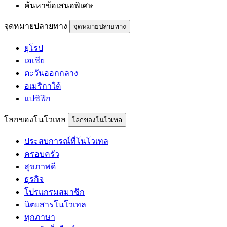
ค้นหาข้อเสนอพิเศษ
จุดหมายปลายทาง
จุดหมายปลายทาง
ยุโรป
เอเชีย
ตะวันออกกลาง
อเมริกาใต้
แปซิฟิก
โลกของโนโวเทล
โลกของโนโวเทล
ประสบการณ์ที่โนโวเทล
ครอบครัว
สุขภาพดี
ธุรกิจ
โปรแกรมสมาชิก
นิตยสารโนโวเทล
ทุกภาษา