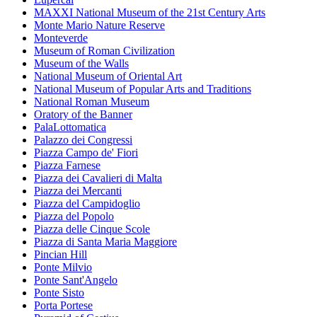
MAXXI National Museum of the 21st Century Arts
Monte Mario Nature Reserve
Monteverde
Museum of Roman Civilization
Museum of the Walls
National Museum of Oriental Art
National Museum of Popular Arts and Traditions
National Roman Museum
Oratory of the Banner
PalaLottomatica
Palazzo dei Congressi
Piazza Campo de' Fiori
Piazza Farnese
Piazza dei Cavalieri di Malta
Piazza dei Mercanti
Piazza del Campidoglio
Piazza del Popolo
Piazza delle Cinque Scole
Piazza di Santa Maria Maggiore
Pincian Hill
Ponte Milvio
Ponte Sant'Angelo
Ponte Sisto
Porta Portese